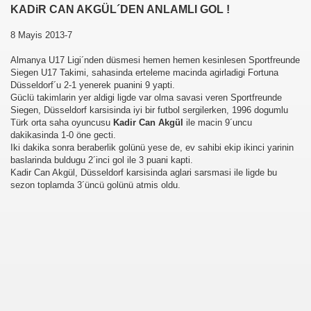
KADiR CAN AKGÜL´DEN ANLAMLI GOL !
8 Mayis 2013-7
Almanya U17 Ligi´nden düsmesi hemen hemen kesinlesen Sportfreunde
Siegen U17 Takimi, sahasinda erteleme macinda agirladigi Fortuna
Düsseldorf´u 2-1 yenerek puanini 9 yapti.
Güclü takimlarin yer aldigi ligde var olma savasi veren Sportfreunde
Siegen, Düsseldorf karsisinda iyi bir futbol sergilerken, 1996 dogumlu
Türk orta saha oyuncusu
Kadir Can Akgül
ile macin 9´uncu
dakikasinda 1-0 öne gecti.
Iki dakika sonra beraberlik golünü yese de, ev sahibi ekip ikinci yarinin
baslarinda buldugu 2´inci gol ile 3 puani kapti.
Kadir Can Akgül, Düsseldorf karsisinda aglari sarsmasi ile ligde bu
sezon toplamda 3´üncü golünü atmis oldu.