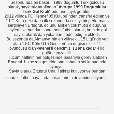
zel Ödülleri
Sezonu´nda en basarili 1999 dogumlu Türk golcüsü
olarak, sayfamiz tarafindan "
Avrupa 1999 Dogumlular
zel Ödülleri
Türk Gol Krali
" ödülüne layik görüldü.
2012 yilinda FC Hennef 05 Kulübü´nden transfer edilen ve
1.FC Köln´deki daha ilk sezonunda cok iyi bir performans
zel Ödülleri
sergileyen Ertugrul, ödlünü alirken cok mutlu oldugunu
söyledi, ve bundan sonra hem futbol olarak, hem de gol
SSIA MÖNCHENGLADBACH)
sayisi olarak dah yukarilari hedefledigini ekledi.
Bu sezonda da Almanya´nin en yüksek U15 Ligi´nde yer
alan 1.FC Köln U15 Gencleri´nin degismez ilk 11
oyuncusu olan yetenekli gencimiz, su ana kadar 4 lig
golüne imza atti.
- HAMBURGER SV)
Hücum hattinin her bölgesinde basariyla görev alabilen
Ertugrul, bu sezon genelde orta sahanin sol kanadinda
sch
oynuyor.
Sayfa olarak Ertugrul Ünal´i tekrar kutluyor ve bundan
INZ 05)
sonraki futbol hayatinda basarilarinin devamini diliyoruz.
- 1999)
__________________________