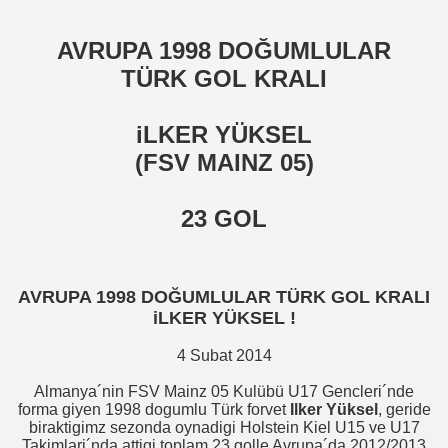
TERDAM - 1995)
AVRUPA 1998 DOĞUMLULAR
zel Ödülleri
TÜRK GOL KRALI
zel Ödülleri
iLKER YÜKSEL
liturkfutbolcu
(FSV MAINZ 05)
23 GOL
AVRUPA 1998 DOĞUMLULAR TÜRK GOL KRALI
iLKER YÜKSEL !
4 Subat 2014
Almanya´nin FSV Mainz 05 Kulübü U17 Gencleri´nde
forma giyen 1998 dogumlu Türk forvet
Ilker Yüksel
, geride
biraktigimz sezonda oynadigi Holstein Kiel U15 ve U17
Takimlari´nda attigi toplam 23 golle Avrupa´da 2012/2013