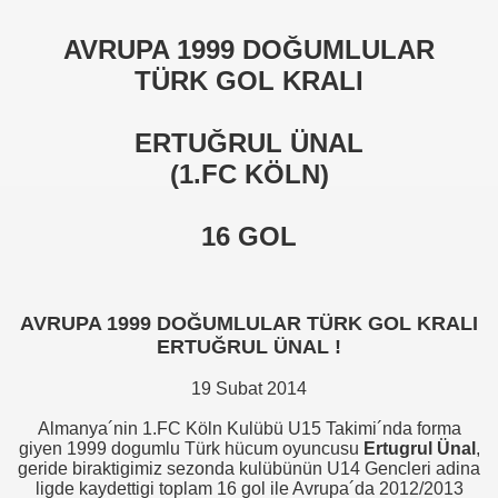
AVRUPA 1999 DOĞUMLULAR
TÜRK GOL KRALI
ERTUĞRUL ÜNAL
(1.FC KÖLN)
16 GOL
)
?
AVRUPA 1999 DOĞUMLULAR TÜRK GOL KRALI
ERTUĞRUL ÜNAL !
19 Subat 2014
zel Ödülleri
Almanya´nin 1.FC Köln Kulübü U15 Takimi´nda forma
giyen 1999 dogumlu Türk hücum oyuncusu
Ertugrul Ünal
,
zel Ödülleri
geride biraktigimiz sezonda kulübünün U14 Gencleri adina
ligde kaydettigi toplam 16 gol ile Avrupa´da 2012/2013