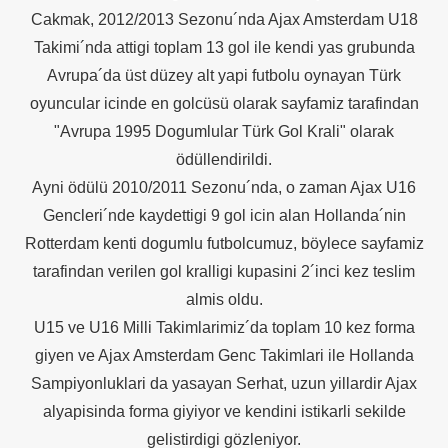
Cakmak, 2012/2013 Sezonu´nda Ajax Amsterdam U18
Takimi´nda attigi toplam 13 gol ile kendi yas grubunda
Avrupa´da üst düzey alt yapi futbolu oynayan Türk
oyuncular icinde en golcüsü olarak sayfamiz tarafindan
"Avrupa 1995 Dogumlular Türk Gol Krali" olarak
ödüllendirildi.
Ayni ödülü 2010/2011 Sezonu´nda, o zaman Ajax U16
Gencleri´nde kaydettigi 9 gol icin alan Hollanda´nin
üşünceleriniz
Rotterdam kenti dogumlu futbolcumuz, böylece sayfamiz
tarafindan verilen gol kralligi kupasini 2´inci kez teslim
kim?
almis oldu.
U15 ve U16 Milli Takimlarimiz´da toplam 10 kez forma
er arası Gol Krallığı
giyen ve Ajax Amsterdam Genc Takimlari ile Hollanda
er arası Gol Krallığı
Sampiyonluklari da yasayan Serhat, uzun yillardir Ajax
alyapisinda forma giyiyor ve kendini istikarli sekilde
er arası Gol Krallığı
gelistirdigi gözleniyor.