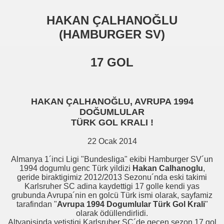
HAKAN ÇALHANOĞLU
(HAMBURGER SV)
17 GOL
HAKAN ÇALHANOĞLU, AVRUPA 1994
DOĞUMLULAR
TÜRK GOL KRALI !
22 Ocak 2014
Almanya 1´inci Ligi "Bundesliga" ekibi Hamburger SV´un
1994 dogumlu genc Türk yildizi
Hakan Calhanoglu
,
geride biraktigimiz 2012/2013 Sezonu´nda eski takimi
Karlsruher SC adina kaydettigi 17 golle kendi yas
grubunda Avrupa´nin en golcü Türk ismi olarak, sayfamiz
tarafindan "
Avrupa 1994 Dogumlular Türk Gol Krali
"
olarak ödüllendirlidi.
Altyapisinda yetistigi Karlsruher SC´de gecen sezon 17 gol