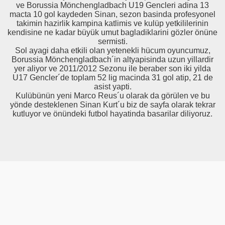
ve Borussia Mönchengladbach U19 Gencleri adina 13
macta 10 gol kaydeden Sinan, sezon basinda profesyonel
takimin hazirlik kampina katlimis ve kulüp yetkililerinin
kendisine ne kadar büyük umut bagladiklarini gözler önüne
sermisti.
Sol ayagi daha etkili olan yetenekli hücum oyuncumuz,
Borussia Mönchengladbach´in altyapisinda uzun yillardir
yer aliyor ve 2011/2012 Sezonu ile beraber son iki yilda
U17 Gencler´de toplam 52 lig macinda 31 gol atip, 21 de
asist yapti.
Kulübünün yeni Marco Reus´u olarak da görülen ve bu
yönde desteklenen Sinan Kurt´u biz de sayfa olarak tekrar
kutluyor ve önündeki futbol hayatinda basarilar diliyoruz.