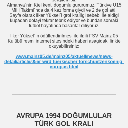
Almanya´nin Kiel kenti dogumlu gururumuz, Türkiye U15
Milli Takimi´nda da 4 kez forma giydi ve 2 de gol atti.
Sayfa olarak Ilker Yüksel´i grol kralligi sebebi ile aldigi
kupadan dolayi tekrar tebrik ediyor ve bundan sonraki
futbol hayatinda basarilar diliyoruz.
Ilker Yüksel´in ödüllendirilmesi ile ilgili FSV Mainz 05
Kulübü resmi internet sitesindeki haberi asagidaki linkte
okuyabilirsiniz:
www.mainz05.de/mainz05/aktuell/news/news-
detail/article/05er-wird-tuerkischer-torschuetzenkoenig-
europas.html
____________________________
AVRUPA 1994 DOĞUMLULAR
TÜRK GOL KRALI