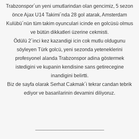
er arası Gol Krallığı
Trabzonspor´un yeni umutlarindan olan gencimiz, 5 sezon
önce Ajax U14 Takimi´nda 28 gol atarak, Amsterdam
er arası Gol Krallığı
Kulübü´nün tüm takim oyunculari icinde en golcüsü olmus
er arası Gol Krallığı
ve bütün dikkatleri üzerine cekmisti.
Ödülü 2´inci kez kazandigi icin cok mutlu oldugunu
er arası Gol Krallığı
söyleyen Türk golcü, yeni sezonda yeteneklerini
er arası Gol Krallığı
profesyonel alanda Trabzonspor adina göstermek
istedigini ve kupanin kendisine sans getirecegine
er arası Gol Krallığı
inandigini belirtti.
Biz de sayfa olarak Serhat Cakmak´i tekrar candan tebrik
ediyor ve basarilarinin devamini diliyoruz.
_________________