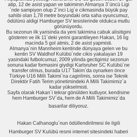
atip, 12 de asist yapan ve takiminin Almanya 3´üncü Ligi
´nde sampiyon olup 2´inci Lig´e cikmasinda büyük pay
sahibi olan 1,78 metre boyundaki orta saha oyuncumuz,
ödülünü aldigi Hamburger SV tesislerinde oldukca mutlu
görünüyordu.
Bu sezonun ilk yarisinda da yeni takimina cabuk alisitigini
gösteren ve ilk 11´deki yerini garantileyen Hakan, 16 lig
macinda 5 gol atmis, 2 de asist yapmisti.
Almanya´nin Mannheim kentinde dünyaya gelen ve bu
kentin SV Waldhof Kulübü´nde cikis yakalayan 19
yasindaki futbolcumuz, 2009 yilinda gectigimiz sezonun
sonuna kadar formasini giydigi Karlsruher SC Kulübü´ne
transfer olmus, burada U17 Takim´da oynarken önce
Türkiye U16 Milli Takimi´na cagirilmis, sonra ise Teknik
Direktör Fatih Terim yönetimindeki A Milli Takimimiz´a
kadar yükselmisti.
Sayfa olarak Hakan´i tekrar gönülden kutluyor, kendisine
hem Hamburger SV´da, hem de A Milli Takimimiz´da
basarilar diliyoruz.
Hakan Calhanoglu´nun ödüllendirilmesi ile ilgili
Hamburger SV Kulübü resmi internet sitesindeki haberi