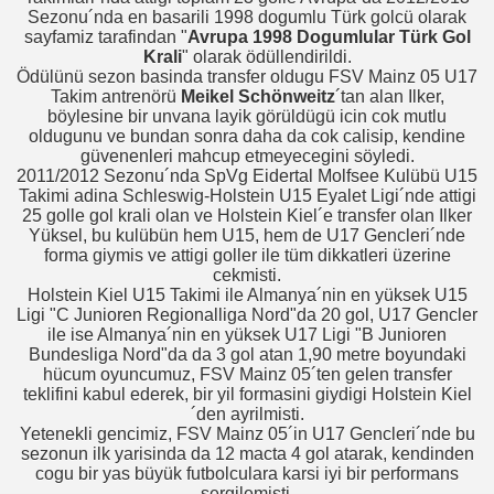
Sezonu´nda en basarili 1998 dogumlu Türk golcü olarak
sayfamiz tarafindan "
Avrupa 1998 Dogumlular Türk Gol
Krali
" olarak ödüllendirildi.
Ödülünü sezon basinda transfer oldugu FSV Mainz 05 U17
Takim antrenörü
Meikel Schönweitz
´tan alan Ilker,
böylesine bir unvana layik görüldügü icin cok mutlu
oldugunu ve bundan sonra daha da cok calisip, kendine
güvenenleri mahcup etmeyecegini söyledi.
2011/2012 Sezonu´nda SpVg Eidertal Molfsee Kulübü U15
Takimi adina Schleswig-Holstein U15 Eyalet Ligi´nde attigi
25 golle gol krali olan ve Holstein Kiel´e transfer olan Ilker
Yüksel, bu kulübün hem U15, hem de U17 Gencleri´nde
forma giymis ve attigi goller ile tüm dikkatleri üzerine
cekmisti.
Holstein Kiel U15 Takimi ile Almanya´nin en yüksek U15
Ligi "C Junioren Regionalliga Nord"da 20 gol, U17 Gencler
ile ise Almanya´nin en yüksek U17 Ligi "B Junioren
Bundesliga Nord"da da 3 gol atan 1,90 metre boyundaki
hücum oyuncumuz, FSV Mainz 05´ten gelen transfer
teklifini kabul ederek, bir yil formasini giydigi Holstein Kiel
´den ayrilmisti.
Yetenekli gencimiz, FSV Mainz 05´in U17 Gencleri´nde bu
sezonun ilk yarisinda da 12 macta 4 gol atarak, kendinden
cogu bir yas büyük futbolculara karsi iyi bir performans
sergilemisti.