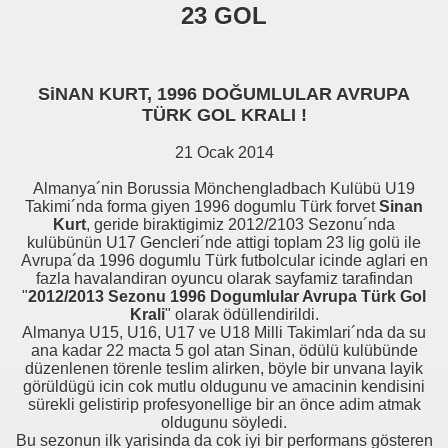
23 GOL
SiNAN KURT, 1996 DOĞUMLULAR AVRUPA
TÜRK GOL KRALI !
21 Ocak 2014
Almanya´nin Borussia Mönchengladbach Kulübü U19
Takimi´nda forma giyen 1996 dogumlu Türk forvet
Sinan
Kurt
, geride biraktigimiz 2012/2103 Sezonu´nda
kulübünün U17 Gencleri´nde attigi toplam 23 lig golü ile
Avrupa´da 1996 dogumlu Türk futbolcular icinde aglari en
fazla havalandiran oyuncu olarak sayfamiz tarafindan
"
2012/2013 Sezonu 1996 Dogumlular Avrupa Türk Gol
Krali
" olarak ödüllendirildi.
Almanya U15, U16, U17 ve U18 Milli Takimlari´nda da su
ana kadar 22 macta 5 gol atan Sinan, ödülü kulübünde
düzenlenen törenle teslim alirken, böyle bir unvana layik
görüldügü icin cok mutlu oldugunu ve amacinin kendisini
sürekli gelistirip profesyonellige bir an önce adim atmak
oldugunu söyledi.
Bu sezonun ilk yarisinda da cok iyi bir performans gösteren