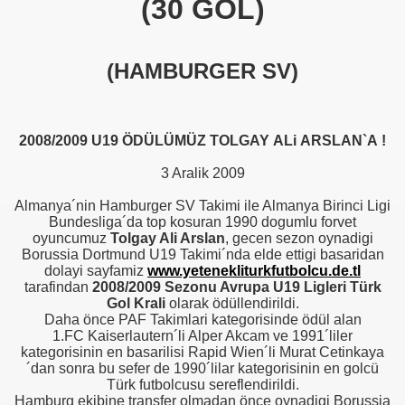
(30 GOL)
(HAMBURGER SV)
2008/2009 U19 ÖDÜLÜMÜZ TOLGAY ALi ARSLAN`A !
3 Aralik 2009
Almanya´nin Hamburger SV Takimi ile Almanya Birinci Ligi
Bundesliga´da top kosuran 1990 dogumlu forvet
oyuncumuz
Tolgay Ali Arslan
, gecen sezon oynadigi
Borussia Dortmund U19 Takimi´nda elde ettigi basaridan
dolayi sayfamiz
www.yetenekliturkfutbolcu.de.tl
tarafindan
2008/2009 Sezonu Avrupa U19 Ligleri Türk
Gol Krali
olarak ödüllendirildi.
Daha önce PAF Takimlari kategorisinde ödül alan
1.FC Kaiserlautern´li Alper Akcam ve 1991´liler
kategorisinin en basarilisi Rapid Wien´li Murat Cetinkaya
´dan sonra bu sefer de 1990´lilar kategorisinin en golcü
Türk futbolcusu sereflendirildi.
Hamburg ekibine transfer olmadan önce oynadigi Borussia