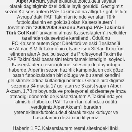
Alper Akcam
, yetenekliturkfutbolcu.de.tl sayfasi
olarak dagittigimiz özel ödüle layik görüldü. Gectigimiz
sezon Kaiserslautern PAF Takimi adina attigi 17 gol ile tüm
Avrupa´daki PAF Takimlari icinde yer alan Türk
futbolcularinin en golcüsü olan Kaiserslautern´li
forvetimizin "
2008/2009 Sezonu Avrupa PAF Takimlari
Türk Gol Krali
" unvanini almasi Kaiserslautern´li yetkililer
tarafindan da sevincle karsilandi. Ödülünü
FC Kaiserslautern Spor Direktörü ve eski Besiktas´li
ve Alman A Milli Takimi´nin efsane ismi Stefan Kunz´un
elinden alan Alper, bu sezon da Profesyonel Takim ile
PAF Takim´daki basarisini tekrarlamak istedigini söyledi.
Kaiserslautern resmi internet sitesinin de duyurdugu
haberde, Alper´in sezon hazirlik kampinda en cok göze
batan futbolculardan biri oldugu ve bu sansi kendini
gelistirmek adina kullandigi belirtildi.
Geride biraktigimiz
sezonda 34 macta 17 gol atan ve 3 asist yapan Alper
Akcam, 1,78 m boyunda ve profesyonel sözlesmeye imza
atmadigi dönemde de Kaiserslautern A Takimi´nda yer
almis bir futbolcu. PAF Takim´lari dalindaki ödülü
verdigimiz Alper Akcam´i buradan
yetenekliturkfutbolcu.de.tl olarak tekrar kutluyor ve
basarilarinin devamini diliyoruz.
Haberin 1.FC Kaiserslautern resmi sitesindeki linki: