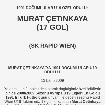
er arası Gol Krallığı
1991 DOĞUMLULAR U19 ÖZEL ÖDÜLÜ:
er arası Gol Krallığı
MURAT
Ç
ETiNKAYA
er arası Gol Krallığı
(17 GOL)
er arası Gol Krallığı
er arası Gol Krallığı
(SK RAPID WIEN)
er arası Gol Krallığı
MURAT ÇETiNKAYA´YA 1991 DOĞUMLULAR U19
ÖDÜLÜ !
13 Ekim 2009
Yetenekliturkfutbolcu.de.tl olarak dagittigimiz özel ödüllerin
biri de
2008/2009 Sezonu Avrupa U19 Ligleri En Golcü
1991´li Türk Futbolcusu
unvani ile gecen sezonu Rapid
Wien U19 Takimi´nda 17 gol ile kapatan
Murat Cetinkaya