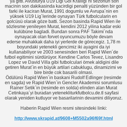
´ya gitti. Avusturya U19 Ligi Gol Kralligi´ni sezonun son
macinin son dakikasinda kacirdigi penalti yüzünden bir gol
farki ile kaciran Murat, 1991 dogumlu ve Avrupa´nin en
yüksek U19 Lig´lerinde oynayan Türk futbolcularin en
golcüsü olarak göze batti. Sezon basinda Rapid Wien ile
sözlesme yenileyen Murat, kendini 2012 yilina kadar eski
kulübüne bagladi. Bundan sonra PAF Takimi´nda
oynayacak olan forvet oyuncumuzu böyle devam
ederse muhakkak daha iyi yerlerde de görecegiz. 1,78 m
boyundaki yetenekli gencimiz iki ayagini da iyi
kullanabiliyor ve 2003 senesinden beri Rapid Wien´de
futbol egitimini sürdürüyor. Kendine Carlos Tevez, Lisandro
Lopez ve David Villa gibi futbolculari örnek aldigini dile
)
getiren Murat´in en büyük artilari cabuklugu, dinamizimi ve
bire birde cok basarili olmasi.
Ödülünü Rapid Wien´in baskani Rudolf Edlinger (resimde
?
en sagda) ve Rapid Wien´in Gencler Akademisi sorumlusu
Rainer Setik´in (resimde en solda) elinden alan Murat
Cetinkaya´yi buradan yetenekliturkfutbolcu.de.tl sayfasi
olarak yeniden kutluyor ve basarilarinin devamini diliyoruz.
zel Ödülleri
Haberin Rapid Wien resmi sitesindeki linki:
http://www.skrapid.at/9608+M5502a96f69f.html