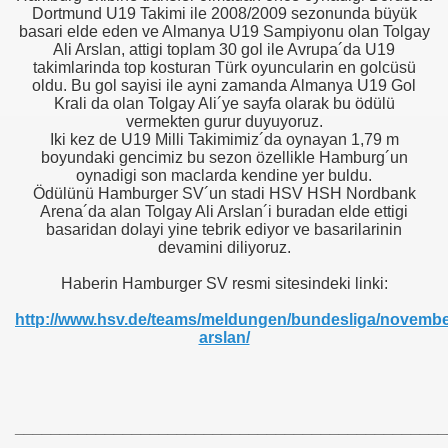
Dortmund U19 Takimi ile 2008/2009 sezonunda büyük
basari elde eden ve Almanya U19 Sampiyonu olan Tolgay
Ali Arslan, attigi toplam 30 gol ile Avrupa´da U19
takimlarinda top kosturan Türk oyuncularin en golcüsü
oldu. Bu gol sayisi ile ayni zamanda Almanya U19 Gol
Krali da olan Tolgay Ali´ye sayfa olarak bu ödülü
vermekten gurur duyuyoruz.
Iki kez de U19 Milli Takimimiz´da oynayan 1,79 m
boyundaki gencimiz bu sezon özellikle Hamburg´un
oynadigi son maclarda kendine yer buldu.
Ödülünü Hamburger SV´un stadi HSV HSH Nordbank
Arena´da alan
Tolgay Ali Arslan´i buradan elde ettigi
basaridan dolayi yine tebrik ediyor ve basarilarinin
üşünceleriniz
devamini diliyoruz.
Haberin Hamburger SV resmi sitesindeki linki:
kim?
http://www.hsv.de/teams/meldungen/bundesliga/novembe
er arası Gol Krallığı
arslan/
er arası Gol Krallığı
er arası Gol Krallığı
________________________________________________