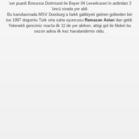
´ser puanli Borussia Dortmund ile Bayer 04 Leverkusen´in ardindan 3
´üncü sirada yer aldi.
Bu karsilasmada MSV Duisburg´a farkli galibiyeti getiren gollerden biri
ise 1997 dogumlu Türk orta saha oyuncusu
Ramazan Aslan
´dan geldi.
Yetenekli gencimiz macta ilk 11´de yer alirken, attigi gol ile fileleri bu
sezon adina ilk kez havalandirmis oldu.