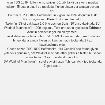
olan TSG 1899 Hoffenheim, rakibini 8-1 gibi farkli bir skorla maglup
ederek 45 puana ulasti ve tabelada 4´üncü sirada yer almaya devam
etti.
Bu macta TSG 1899 Hoffenheim´in 2 golü ise 1999 dogumlu Türk
hücum oyuncusu
Baris Erdogan
´dan geldi.
Takimi´ni 8´inci dakikada 1-0 öne geciren Baris, 10´uncu dakikada SV
Waldhof Mannheim´in 1999 dogumlu Türk orta saha oyuncusu
Tahircan
Acik
´in beraberlik golünü önleyemedi.
Fakat daha sonra farki bulan TSG 1899 Hoffenheim´da Baris Erdogan
bir gol daha atinca fileleri bu karsilasmada toplamda 2 kez
havalandirmis oldu.
Gecen sezon TSG 1899 Hoffenheim U14 Gencleri´nde forma giyen
yetenekli gencimiz, SV Waldhof macinda attigi goller ile fileleri bu sezon
adina toplam 3 kez havalandirmis oldu.
SV Waldhof Mannheim´in seref sayisini atan Tahircan Acik ise toplamda
7 gole ulasti.