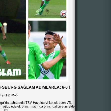
FSBURG SAĞLAM ADIMLARLA: 6-0 !
Eylül 2015-4
iga
"da sahasında TSV Havelse´yi konuk eden VfL
a mağlup ederek 5´inci maçında 5´inci galibiyetini elde
etti.