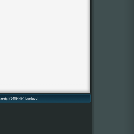
retçi (3409 klik) burdaydı