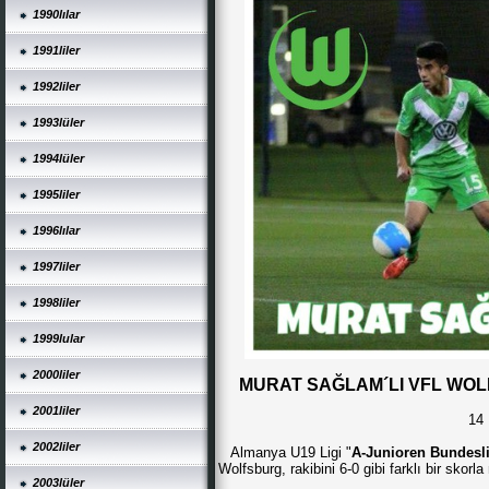
1990lılar
1991liler
1992liler
1993lüler
1994lüler
1995liler
1996lılar
1997liler
1998liler
1999lular
2000liler
MURAT SAĞLAM´LI VFL WOL
2001liler
14 
2002liler
Almanya U19 Ligi "
A-Junioren Bundesl
Wolfsburg, rakibini 6-0 gibi farklı bir skorl
2003lüler