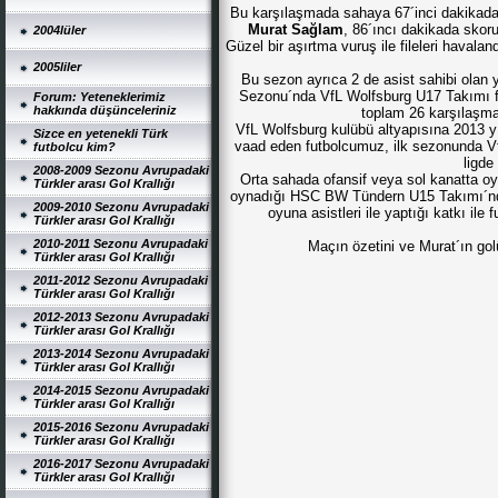
Bu karşılaşmada sahaya 67´inci dakikada
Murat Sağlam
, 86´ıncı dakikada skor
2004lüler
Güzel bir aşırtma vuruş ile fileleri havala
2005liler
Bu sezon ayrıca 2 de asist sahibi olan 
Sezonu´nda VfL Wolfsburg U17 Takımı f
Forum: Yeteneklerimiz
hakkında düşünceleriniz
toplam 26 karşılaşma
VfL Wolfsburg kulübü altyapısına 2013 
Sizce en yetenekli Türk
vaad eden futbolcumuz, ilk sezonunda V
futbolcu kim?
ligde
2008-2009 Sezonu Avrupadaki
Orta sahada ofansif veya sol kanatta o
Türkler arası Gol Krallığı
oynadığı HSC BW Tündern U15 Takımı´nda
2009-2010 Sezonu Avrupadaki
oyuna asistleri ile yaptığı katkı ile 
Türkler arası Gol Krallığı
2010-2011 Sezonu Avrupadaki
Maçın özetini ve Murat´ın gol
Türkler arası Gol Krallığı
2011-2012 Sezonu Avrupadaki
Türkler arası Gol Krallığı
2012-2013 Sezonu Avrupadaki
Türkler arası Gol Krallığı
2013-2014 Sezonu Avrupadaki
Türkler arası Gol Krallığı
2014-2015 Sezonu Avrupadaki
Türkler arası Gol Krallığı
2015-2016 Sezonu Avrupadaki
Türkler arası Gol Krallığı
2016-2017 Sezonu Avrupadaki
Türkler arası Gol Krallığı