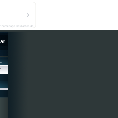
y homepage-baukasten.de
lar
cü
iz