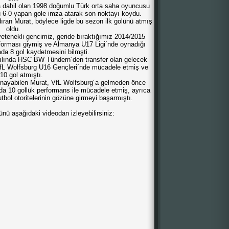
 dahil olan 1998 doğumlu Türk orta saha oyuncusu
u 6-0 yapan gole imza atarak son noktayı koydu.
ndıran Murat, böylece ligde bu sezon ilk golünü atmış
oldu.
yetenekli gencimiz, geride bıraktığımız 2014/2015
orması giymiş ve Almanya U17 Ligi´nde oynadığı
da 8 gol kaydetmesini bilmşti.
yılında HSC BW Tündern´den transfer olan gelecek
fL Wolfsburg U16 Gençleri´nde mücadele etmiş ve
 10 gol atmıştı.
ynayabilen Murat, VfL Wolfsburg´a gelmeden önce
 10 gollük performans ile mücadele etmiş, ayrıca
futbol otoritelerinin gözüne girmeyi başarmıştı.
ünü aşağıdaki videodan izleyebilirsiniz: