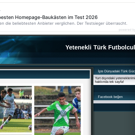
r
 besten Homepage-Baukästen im Test 2026
en die beliebtesten Anbieter verglichen. Der Testsieger überrascht.
powered b
Yetenekli Türk Futbolcu
İşte Dünyadaki Türk Gü
Yurt dışındaki yeteneklerim
hakkında tek sayfa!
Facebook beğen