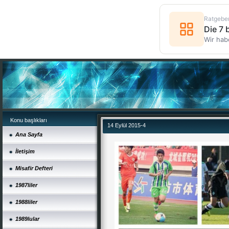
Ratgebe
Die 7
Wir hab
Konu başlıkları
14 Eylül 2015-4
Ana Sayfa
İletişim
Misafir Defteri
1987liler
1988liler
1989lular