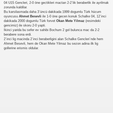
04 U15 Gencleri, 2-0 öne gectikleri mactan 2-2´lik beraberlik ile ayrilmak
zorunda kaldilar.
Bu karsilasmada daha 3´üncü dakikada 1999 dogumlu Türk hücum
oyuncusu
Ahmet Besevli
ile 1-0 öne gecen konuk Schalke 04, 12´inci
dakikada 2000 dogumlu Türk forvet
Okan Mete Yilmaz
(resimdeki
gencimiz) ile skoru 2-0 yapti.
Ikinci yarida bu sefer ev sahibi Bochum 2 gol bulunca mac da 2-2
berabere sona erdi.
2´inci lig macinda 2´inci beraberligini alan Schalke Gencleri´nde hem
Ahmet Besevli, hem de Okan Mete Yilmaz bu sezon adina ilk lig
gollerine erismis oldular.