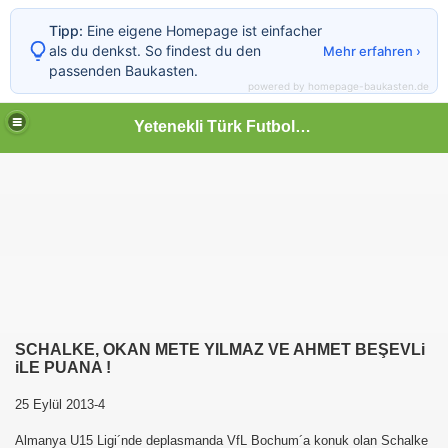
Tipp:
Eine eigene Homepage ist einfacher
als du denkst. So findest du den
Mehr erfahren ›
passenden Baukasten.
powered by homepage-baukasten.de
Yetenekli Türk Futbolcular
SCHALKE, OKAN METE YILMAZ VE AHMET BEŞEVLi
iLE PUANA !
25 Eylül 2013-4
Almanya U15 Ligi´nde deplasmanda VfL Bochum´a konuk olan Schalke