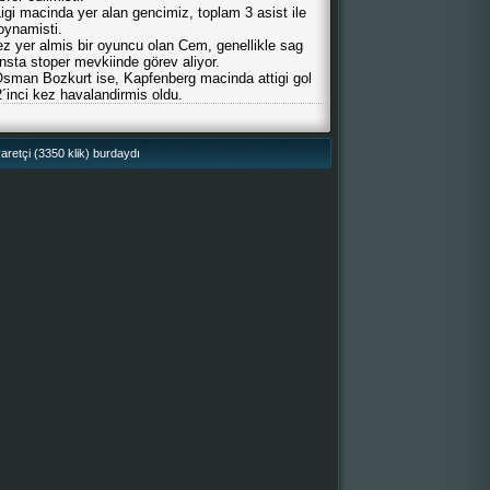
igi macinda yer alan gencimiz, toplam 3 asist ile
oynamisti.
z yer almis bir oyuncu olan Cem, genellikle sag
ansta stoper mevkiinde görev aliyor.
 Osman Bozkurt ise, Kapfenberg macinda attigi gol
2´inci kez havalandirmis oldu.
retçi (3350 klik) burdaydı