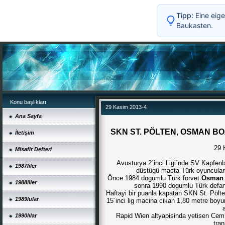
Tipp:
Eine eige
Baukasten.
Konu başlıkları
29 Kasim 2013-4
Ana Sayfa
SKN ST. PÖLTEN, OSMAN BO
İletişim
29 
Misafir Defteri
Avusturya 2´inci Ligi´nde SV Kapfenb
1987liler
düstügü macta Türk oyunculari i
Önce 1984 dogumlu Türk forvet
Osman 
1988liler
sonra 1990 dogumlu Türk def
Haftayi bir puanla kapatan SKN St. Pölten
1989lular
15´inci lig macina cikan 1,80 metre boy
Rapid Wien altyapisinda yetisen Ce
1990lılar
tran