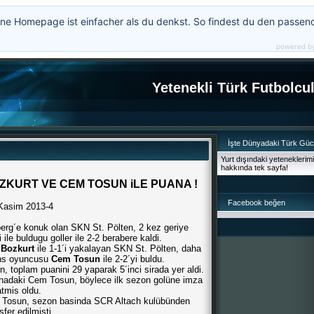
ne Homepage ist einfacher als du denkst. So findest du den passen
powered b
Yetenekli Türk Futbolcu
İşte Dünyadaki Türk Gü
Yurt dışındaki yeteneklerim
hakkında tek sayfa!
ZKURT VE CEM TOSUN iLE PUANA !
Facebook beğen
Kasim 2013-4
erg´e konuk olan SKN St. Pölten, 2 kez geriye
le buldugu goller ile 2-2 berabere kaldi.
Bozkurt
ile 1-1´i yakalayan SKN St. Pölten, daha
ans oyuncusu
Cem Tosun
ile 2-2´yi buldu.
, toplam puanini 29 yaparak 5´inci sirada yer aldi.
unadaki Cem Tosun, böylece ilk sezon golüne imza
atmis oldu.
m Tosun, sezon basinda SCR Altach kulübünden
sfer edilmisti.