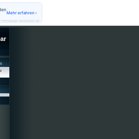
den
Mehr erfahren ›
y homepage-baukasten.de
lar
cü
iz