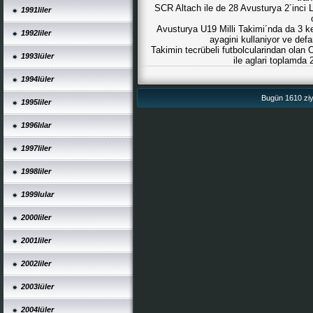
SCR Altach ile de 28 Avusturya 2´inci L
1991liler
Avusturya U19 Milli Takimi´nda da 3 ke
1992liler
ayagini kullaniyor ve def
Takimin tecrübeli futbolcularindan olan
1993lüler
ile aglari toplamda 
1994lüler
Bugün 1610 ziya
1995liler
1996lılar
1997liler
1998liler
1999lular
2000liler
2001liler
2002liler
2003lüler
2004lüler