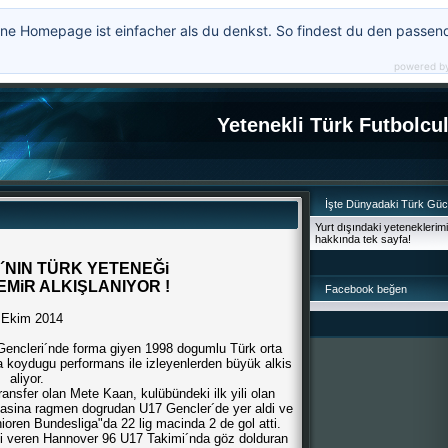
ne Homepage ist einfacher als du denkst. So findest du den passen
powered b
Yetenekli Türk Futbolcu
İşte Dünyadaki Türk Gü
Yurt dışındaki yeteneklerim
hakkında tek sayfa!
´NIN TÜRK YETENEĞi
MiR ALKIŞLANIYOR !
Facebook beğen
 Ekim 2014
encleri´nde forma giyen 1998 dogumlu Türk orta
a koydugu performans ile izleyenlerden büyük alkis
aliyor.
ransfer olan Mete Kaan, kulübündeki ilk yili olan
asina ragmen dogrudan U17 Gencler´de yer aldi ve
oren Bundesliga"da 22 lig macinda 2 de gol atti.
si veren Hannover 96 U17 Takimi´nda göz dolduran