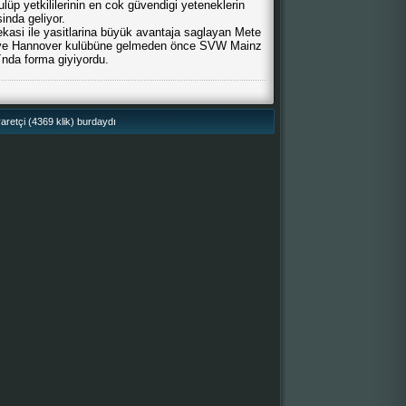
üp yetkililerinin en cok güvendigi yeteneklerin
inda geliyor.
kasi ile yasitlarina büyük avantaja saglayan Mete
ip ve Hannover kulübüne gelmeden önce SVW Mainz
nda forma giyiyordu.
retçi (4369 klik) burdaydı