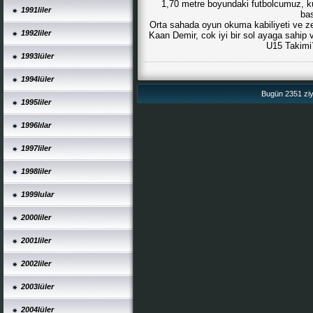
1,70 metre boyundaki futbolcumuz, kul
1991liler
bas
Orta sahada oyun okuma kabiliyeti ve ze
1992liler
Kaan Demir, cok iyi bir sol ayaga sah
U15 Takimi´
1993lüler
1994lüler
Bugün 2351 ziya
1995liler
1996lılar
1997liler
1998liler
1999lular
2000liler
2001liler
2002liler
2003lüler
2004lüler