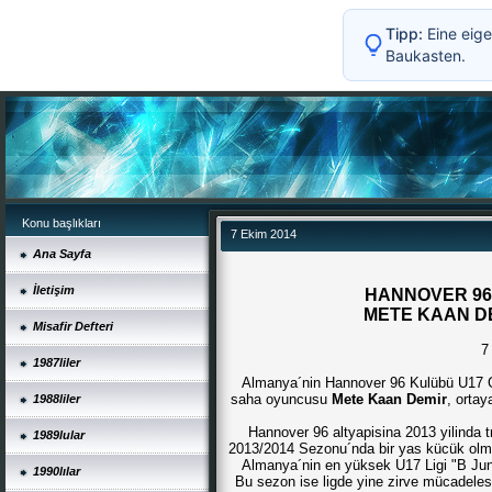
Tipp:
Eine eige
Baukasten.
Konu başlıkları
7 Ekim 2014
Ana Sayfa
İletişim
HANNOVER 96
METE KAAN DE
Misafir Defteri
7
1987liler
Almanya´nin Hannover 96 Kulübü U17 G
saha oyuncusu
Mete Kaan Demir
, ortay
1988liler
Hannover 96 altyapisina 2013 yilinda t
1989lular
2013/2014 Sezonu´nda bir yas kücük olm
Almanya´nin en yüksek U17 Ligi "B Juni
1990lılar
Bu sezon ise ligde yine zirve mücadele