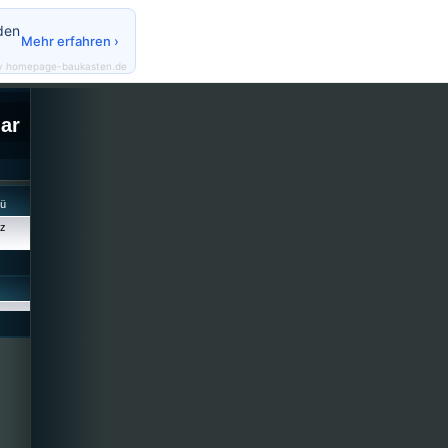
den
Mehr erfahren ›
y homepage-baukasten.de
lar
cü
iz