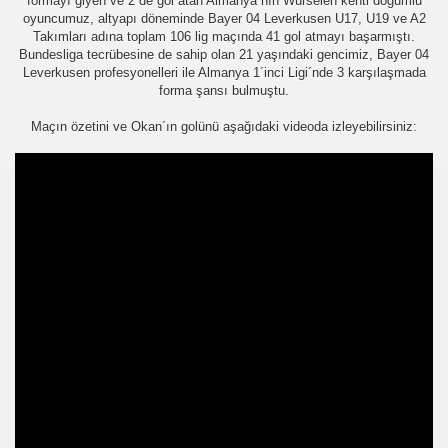
formayı giyen ve 2 de gol atan Almanya´nın Würselen kenti doğumlu
oyuncumuz, altyapı döneminde Bayer 04 Leverkusen U17, U19 ve A2
er arası Gol Krallığı
Takımları adına toplam 106 lig maçında 41 gol atmayı başarmıştı.
Bundesliga tecrübesine de sahip olan 21 yaşındaki gencimiz, Bayer 04
er arası Gol Krallığı
Leverkusen profesyonelleri ile Almanya 1´inci Ligi´nde 3 karşılaşmada
forma şansı bulmuştu.
er arası Gol Krallığı
Maçın özetini ve Okan´ın golünü aşağıdaki videoda izleyebilirsiniz:
er arası Gol Krallığı
er arası Gol Krallığı
er arası Gol Krallığı