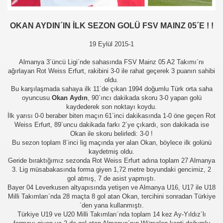
OKAN AYDIN´IN İLK SEZON GOLÜ FSV MAINZ 05´E ! !
19 Eylül 2015-1
Almanya 3´üncü Ligi´nde sahasında FSV Mainz 05 A2 Takımı´nı
ağırlayan Rot Weiss Erfurt, rakibini 3-0 ile rahat geçerek 3 puanın sahibi
oldu.
Bu karşılaşmada sahaya ilk 11´de çıkan 1994 doğumlu Türk orta saha
oyuncusu
Okan Aydın
, 90´ıncı dakikada skoru 3-0 yapan golü
kaydederek son noktayı koydu.
İlk yarısı 0-0 beraber biten maçın 61´inci dakikasında 1-0 öne geçen Rot
Weiss Erfurt, 89´uncu dakikada farkı 2´ye çıkardı, son dakikada ise
üşünceleriniz
Okan ile skoru belirledi: 3-0 !
Bu sezon toplam 8´inci lig maçında yer alan Okan, böylece ilk golünü
kim?
kaydetmiş oldu.
Geride bıraktığımız sezonda Rot Weiss Erfurt adına toplam 27 Almanya
3. Lig müsabakasında forma giyen 1,72 metre boyundaki gencimiz, 2
er arası Gol Krallığı
gol atmış, 7 de asist yapmıştı.
Bayer 04 Leverkusen altyapısında yetişen ve Almanya U16, U17 ile U18
er arası Gol Krallığı
Milli Takımları´nda 28 maçta 8 gol atan Okan, tercihini sonradan Türkiye
´den yana kullanmıştı.
er arası Gol Krallığı
Türkiye U19 ve U20 Milli Takımları´nda toplam 14 kez Ay-Yıldız´lı