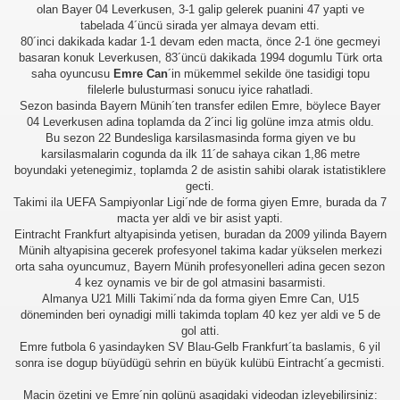
olan Bayer 04 Leverkusen, 3-1 galip gelerek puanini 47 yapti ve
tabelada 4´üncü sirada yer almaya devam etti.
80´inci dakikada kadar 1-1 devam eden macta, önce 2-1 öne gecmeyi
basaran konuk Leverkusen, 83´üncü dakikada 1994 dogumlu Türk orta
saha oyuncusu
Emre Can
´in mükemmel sekilde öne tasidigi topu
filelerle bulusturmasi sonucu iyice rahatladi.
Sezon basinda Bayern Münih´ten transfer edilen Emre, böylece Bayer
04 Leverkusen adina toplamda da 2´inci lig golüne imza atmis oldu.
Bu sezon 22 Bundesliga karsilasmasinda forma giyen ve bu
karsilasmalarin cogunda da ilk 11´de sahaya cikan 1,86 metre
boyundaki yetenegimiz, toplamda 2 de asistin sahibi olarak istatistiklere
gecti.
Takimi ila UEFA Sampiyonlar Ligi´nde de forma giyen Emre, burada da 7
macta yer aldi ve bir asist yapti.
Eintracht Frankfurt altyapisinda yetisen, buradan da 2009 yilinda Bayern
Münih altyapisina gecerek profesyonel takima kadar yükselen merkezi
orta saha oyuncumuz, Bayern Münih profesyonelleri adina gecen sezon
4 kez oynamis ve bir de gol atmasini basarmisti.
Almanya U21 Milli Takimi´nda da forma giyen Emre Can, U15
döneminden beri oynadigi milli takimda toplam 40 kez yer aldi ve 5 de
gol atti.
Emre futbola 6 yasindayken SV Blau-Gelb Frankfurt´ta baslamis, 6 yil
sonra ise dogup büyüdügü sehrin en büyük kulübü Eintracht´a gecmisti.
Macin özetini ve Emre´nin golünü asagidaki videodan izleyebilirsiniz: