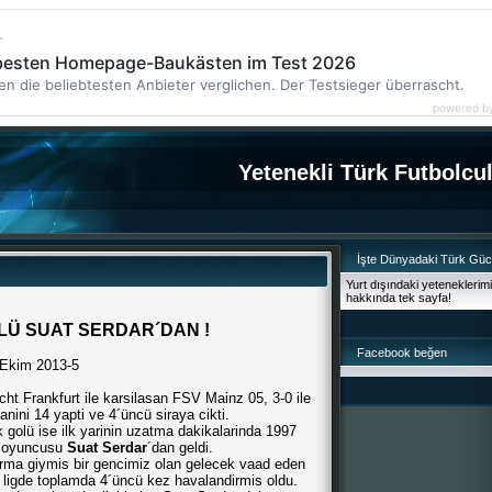
r
 besten Homepage-Baukästen im Test 2026
en die beliebtesten Anbieter verglichen. Der Testsieger überrascht.
powered b
Yetenekli Türk Futbolcu
İşte Dünyadaki Türk Gü
Yurt dışındaki yeteneklerim
hakkında tek sayfa!
OLÜ SUAT SERDAR´DAN !
Facebook beğen
 Ekim 2013-5
ht Frankfurt ile karsilasan FSV Mainz 05, 3-0 ile
uanini 14 yapti ve 4´üncü siraya cikti.
k golü ise ilk yarinin uzatma dakikalarinda 1997
a oyuncusu
Suat Serdar
´dan geldi.
rma giymis bir gencimiz olan gelecek vaad eden
 ligde toplamda 4´üncü kez havalandirmis oldu.