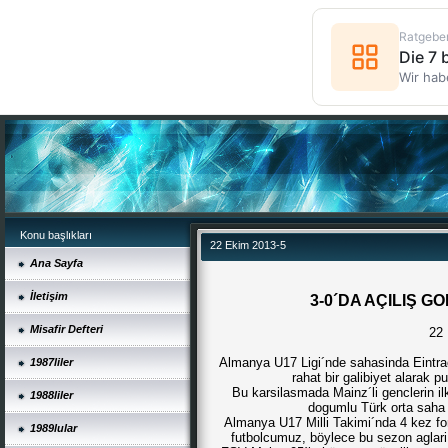
Ratgebe
Die 7
Wir hab
Konu başlıkları
22 Ekim 2013-5
Ana Sayfa
İletişim
3-0´DA AÇILIŞ G
Misafir Defteri
22
Almanya U17 Ligi´nde sahasinda Eintrac
1987liler
rahat bir galibiyet alarak p
Bu karsilasmada Mainz´li genclerin il
1988liler
dogumlu Türk orta sah
Almanya U17 Milli Takimi´nda 4 kez fo
1989lular
futbolcumuz, böylece bu sezon aglari