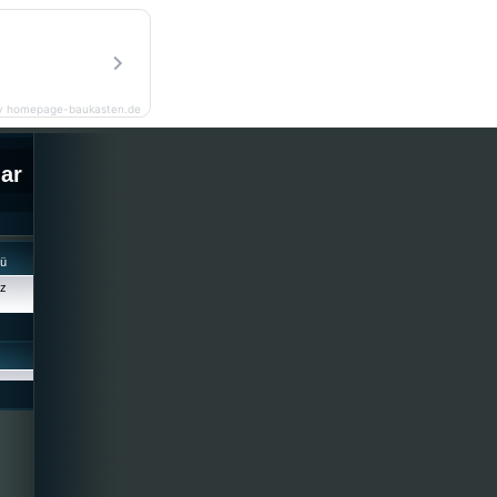
y homepage-baukasten.de
lar
cü
iz