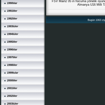
FSV Mainz 05´in hücuma yönelik oyunu
1990lılar
Almanya U16 Milli T
1991liler
1992liler
Bugün 1063 ziya
1993lüler
1994lüler
1995liler
1996lılar
1997liler
1998liler
1999lular
2000liler
2001liler
2002liler
2003lüler