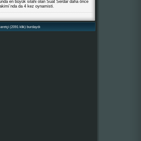
nda en büyük silahi olan Suat Serdar daha önce
akimi´nda da 4 kez oynamisti.
retçi (2091 klik) burdaydı