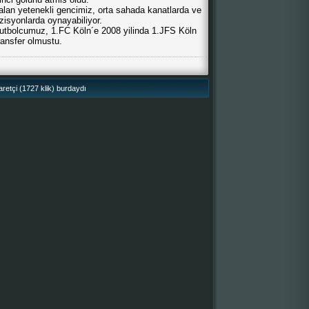
 alan yetenekli gencimiz, orta sahada kanatlarda ve
isyonlarda oynayabiliyor.
n futbolcumuz, 1.FC Köln´e 2008 yilinda 1.JFS Köln
ransfer olmustu.
retçi (1727 klik) burdaydı