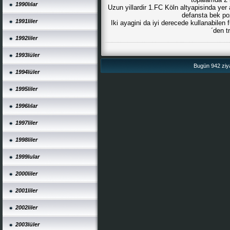
1990lılar
Uzun yillardir 1.FC Köln altyapisinda yer
defansta bek poz
1991liler
Iki ayagini da iyi derecede kullanabile
´den t
1992liler
1993lüler
Bugün 942 ziya
1994lüler
1995liler
1996lılar
1997liler
1998liler
1999lular
2000liler
2001liler
2002liler
2003lüler