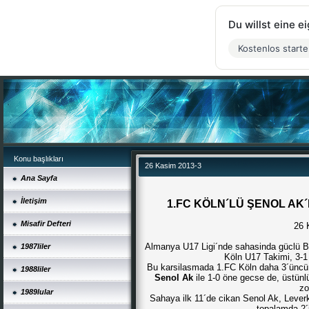
Du willst eine 
Kostenlos start
Konu başlıkları
26 Kasim 2013-3
Ana Sayfa
İletişim
1.FC KÖLN´LÜ ŞENOL AK´I
Misafir Defteri
26 
Almanya U17 Ligi´nde sahasinda güclü B
1987liler
Köln U17 Takimi, 3-1
Bu karsilasmada 1.FC Köln daha 3´üncü
1988liler
Senol Ak
ile 1-0 öne gecse de, üstün
zo
1989lular
Sahaya ilk 11´de cikan Senol Ak, Lever
topalamda 2´