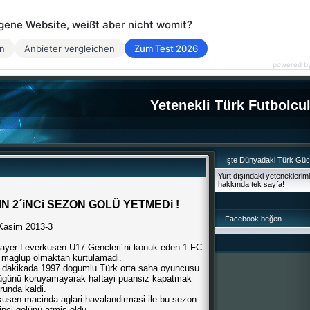
eigene Website, weißt aber nicht womit?
en
Anbieter vergleichen
Zum Test 2026
powered b
Yetenekli Türk Futbolcu
İşte Dünyadaki Türk Gü
Yurt dışındaki yeteneklerim
hakkında tek sayfa!
N 2´iNCi SEZON GOLÜ YETMEDi !
Facebook beğen
Kasim 2013-3
ayer Leverkusen U17 Gencleri´ni konuk eden 1.FC
 maglup olmaktan kurtulamadi.
 dakikada 1997 dogumlu Türk orta saha oyuncusu
lügünü koruyamayarak haftayi puansiz kapatmak
runda kaldi.
kusen macinda aglari havalandirmasi ile bu sezon
inci golünü atmis oldu.