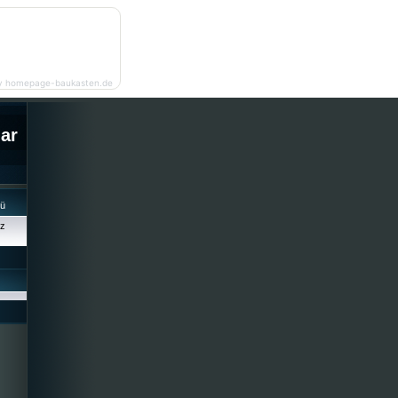
y homepage-baukasten.de
lar
cü
iz