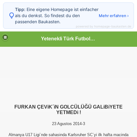
Tipp:
Eine eigene Homepage ist einfacher
als du denkst. So findest du den
Mehr erfahren ›
passenden Baukasten.
powered by homepage-baukasten.de
Yetenekli Türk Futbolcular
FURKAN ÇEViK´iN GOLCÜLÜĞÜ GALiBiYETE
YETMEDi !
23 Agustos 2014-3
Almanya U17 Ligi´nde sahasinda Karlsruher SC´yi ilk hafta macinda