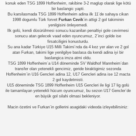
konuk eden TSG 1899 Hoffenheim, rakibine 3-2 maglup olarak lige kötü
bir baslangic yapti.
Bu karsilasmada TSG 1899 Hoffenheim adina ilk 11´de sahaya cikan
1998 dogumlu Türk forvet
Furkan Cevik
´in attigi 2 gol takiminin
yenilgisini önleyemedi.
Ilk golü, kendi düsürülmesi sonucu kazanilan penaltiyi gole cevirmesi
sonucu atan gelecek vaad eden oyuncumuz, 2´inci golde ise
firsatciligini konusturdu.
Su ana kadar Türkiye U15 Milli Takimi´nda da 4 kez yer alan ve 2 gol
atan Furkan, takimi lige yenilgilye baslasa da kendi adina iyi bir
baslangica imza atmi oldu.
TSG 1899 Hoffenheim´a U14 döneminde SV Waldhof Mannheim´dan
transfer olan yetenekli gencimiz, geride biraktigimiz sezonda
Hoffenheim´in U16 Gencleri adina 12, U17 Gencleri adina ise 12 macta
2 gol kaydetmisti.
U15 döneminde TSG 1899 Hoffenheim U15 Gencleri ile ligi 17 lig golü
ile tamamlayan yetenekli hücum oyuncumuz, bu sezon U17 Gencler´de
en büyük gol silahi olmasi bekleniyor.
Macin özetini ve Furkan´in gollerini asagidaki videoda izleyebilirsiniz: