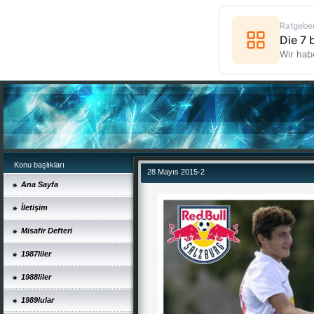
Ratgebe
Die 7
Wir hab
Konu başlıkları
28 Mayıs 2015-2
Ana Sayfa
İletişim
Misafir Defteri
1987liler
1988liler
1989lular