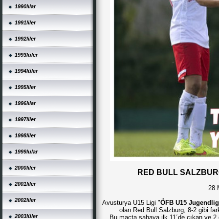
1990lılar
1991liler
1992liler
1993lüler
1994lüler
1995liler
1996lılar
1997liler
1998liler
1999lular
2000liler
RED BULL SALZBURG,
2001liler
28 
2002liler
Avusturya U15 Ligi "
ÖFB U15 Jugendlig
olan Red Bull Salzburg, 8-2 gibi farkl
2003lüler
Bu maçta sahaya ilk 11´de çıkan ve 2