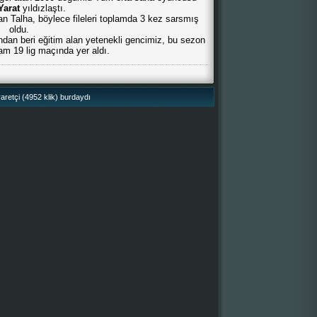
Yarat
yıldızlaştı.
an Talha, böylece fileleri toplamda 3 kez sarsmış
oldu.
ndan beri eğitim alan yetenekli gencimiz, bu sezon
am 19 lig maçında yer aldı.
retçi (4952 klik) burdaydı