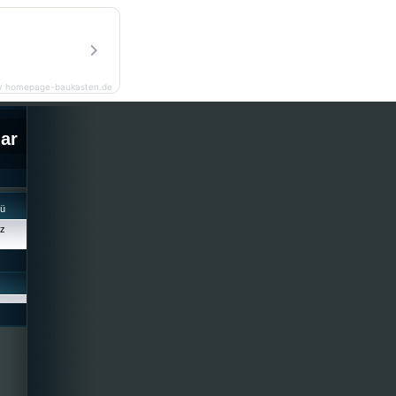
y homepage-baukasten.de
lar
cü
iz