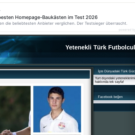
r
 besten Homepage-Baukästen im Test 2026
en die beliebtesten Anbieter verglichen. Der Testsieger überrascht.
powered b
Yetenekli Türk Futbolcu
İşte Dünyadaki Türk Gü
Yurt dışındaki yeteneklerim
hakkında tek sayfa!
Facebook beğen