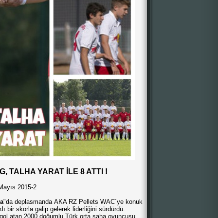
 TALHA YARAT İLE 8 ATTI !
Mayıs 2015-2
a
"da deplasmanda AKA RZ Pellets WAC´ye konuk
ı bir skorla galip gelerek liderliğini sürdürdü.
 gol atan 2000 doğumlu Türk orta saha oyuncusu