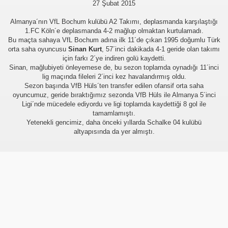
27 Şubat 2015
Almanya´nın VfL Bochum kulübü A2 Takımı, deplasmanda karşılaştığı
1.FC Köln´e deplasmanda 4-2 mağlup olmaktan kurtulamadı.
Bu maçta sahaya VfL Bochum adına ilk 11´de çıkan 1995 doğumlu Türk
orta saha oyuncusu
Sinan Kurt
, 57´inci dakikada 4-1 geride olan takımı
için farkı 2´ye indiren golü kaydetti.
Sinan, mağlubiyeti önleyemese de, bu sezon toplamda oynadığı 11´inci
lig maçında fileleri 2´inci kez havalandırmış oldu.
Sezon başında VfB Hüls´ten transfer edilen ofansif orta saha
oyuncumuz, geride bıraktığımız sezonda VfB Hüls ile Almanya 5´inci
Ligi´nde mücedele ediyordu ve ligi toplamda kaydettiği 8 gol ile
tamamlamıştı.
Yetenekli gencimiz, daha önceki yıllarda Schalke 04 kulübü
üşünceleriniz
altyapısında da yer almıştı.
kim?
er arası Gol Krallığı
er arası Gol Krallığı
er arası Gol Krallığı