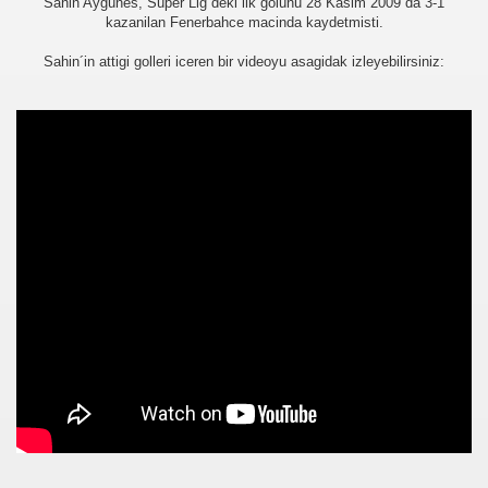
Sahin Aygünes, Süper Lig´deki ilk golünü 28 Kasim 2009´da 3-1
kazanilan Fenerbahce macinda kaydetmisti.
Sahin´in attigi golleri iceren bir videoyu asagidak izleyebilirsiniz:
üşünceleriniz
kim?
er arası Gol Krallığı
er arası Gol Krallığı
er arası Gol Krallığı