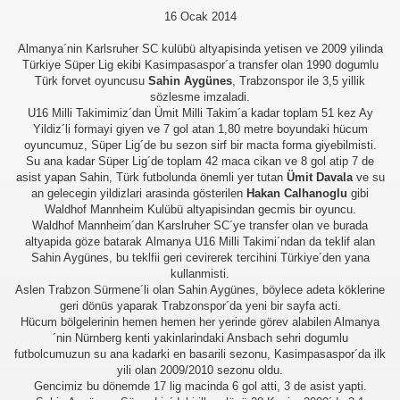
16 Ocak 2014
Almanya´nin Karlsruher SC kulübü altyapisinda yetisen ve 2009 yilinda
Türkiye Süper Lig ekibi Kasimpasaspor´a transfer olan 1990 dogumlu
Türk forvet oyuncusu
Sahin Aygünes
, Trabzonspor ile 3,5 yillik
sözlesme imzaladi.
U16 Milli Takimimiz´dan Ümit Milli Takim´a kadar toplam 51 kez Ay
Yildiz´li formayi giyen ve 7 gol atan 1,80 metre boyundaki hücum
oyuncumuz, Süper Lig´de bu sezon sirf bir macta forma giyebilmisti.
Su ana kadar Süper Lig´de toplam 42 maca cikan ve 8 gol atip 7 de
asist yapan Sahin, Türk futbolunda önemli yer tutan
Ümit Davala
ve su
an gelecegin yildizlari arasinda gösterilen
Hakan Calhanoglu
gibi
Waldhof Mannheim Kulübü altyapisindan gecmis bir oyuncu.
Waldhof Mannheim´dan Karslruher SC´ye transfer olan ve burada
altyapida göze batarak Almanya U16 Milli Takimi´ndan da teklif alan
Sahin Aygünes, bu teklfii geri cevirerek tercihini Türkiye´den yana
kullanmisti.
Aslen Trabzon Sürmene´li olan Sahin Aygünes, böylece adeta köklerine
geri dönüs yaparak Trabzonspor´da yeni bir sayfa acti.
Hücum bölgelerinin hemen hemen her yerinde görev alabilen Almanya
´nin Nürnberg kenti yakinlarindaki Ansbach sehri dogumlu
futbolcumuzun su ana kadarki en basarili sezonu, Kasimpasaspor´da ilk
yili olan 2009/2010 sezonu oldu.
Gencimiz bu dönemde 17 lig macinda 6 gol atti, 3 de asist yapti.