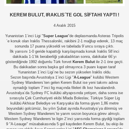
KEREM BULUT, IRAKLIS´TE GOL SİFTAHI YAPTI !
4 Aralık 2015
Yunanistan 1´inci Ligi "
Super League
"de deplasmanda Asteras Tripolis
´e konuk olan Iraklis Thessaloniki, rakibini 2-1 mağlup ederek, 13 maç
sonunda 17 puana yükseldi ve tabelada 9´uncu sıraya çıktı.
İlk yarısını 1-0 geride kapattığı karşılaşmada konuk Iraklis 58´inci
dakikada 1-1´lik beraberliği yakaladıktan sonra, dakikalar 66´yı
gösterdiğinde 1992 doğumlu Türk forvet
Kerem Bulut
ile 2-1 öne geçti.
Bu dakikadan sonra başka gol olmayınca 3 puanı kapan taraf
Yunanistan 1´inci Ligi´ne bu sezon yükselen Iraklis oldu.
üşünceleriniz
Sezon başında Avustralya 1´inci Ligi "
A-League
" kulübü Western
Sydney Wanderers´ten gelen Kerem Bulut ise yeni takımı adına
kim?
oynadığı toplam 7´inci lig maçında fileleri ilk kez havalandırdı.
Avustralya´da Sydney FC kulübü altyapısında yetişen, daha sonra ise
sırasıyla Çek Cumhuriyeti ekibi Mlada Boleslav, Türkiye Süper Lig
er arası Gol Krallığı
kulübü Akhisar Belediye ve Karşıyaka´da forma giyen 1,86 metre
boyundaki golcümüz, bu yılın Şubat ayında Avustralya´ya dönmüş ve
er arası Gol Krallığı
Western Sydney Wanderers´te yarım sezon boyunca görev almıştı.
Western Sydney Wanderers´te ligin 2´inci yarısında forma giydiği toplam
er arası Gol Krallığı
9 "A-Leauge" müsabakasında 5 gol kaydeden Kerem Bulut, bu ekip ile