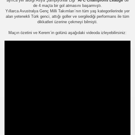
ayrıca yer aldığı Asya Şampiyonlar Ligi "
AFC Champions Leauge
"de
de 4 maçta bir gol atmasını başarmıştı.
er arası Gol Krallığı
Yıllarca Avustralya Genç Milli Takımları´nın tüm yaş kategorilerinde yer
alan yetenekli Türk genci, attığı goller ve sergilediği performans ile tüm
er arası Gol Krallığı
dikkatleri üzerine çekmeyi bilmişti.
er arası Gol Krallığı
Maçın özetini ve Kerem´in golünü aşağıdaki videoda izleyebilirsiniz:
er arası Gol Krallığı
er arası Gol Krallığı
er arası Gol Krallığı