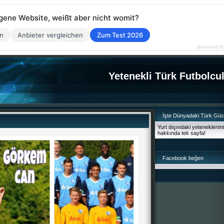
eigene Website, weißt aber nicht womit?
en
Anbieter vergleichen
Zum Test 2026
powered b
Yetenekli Türk Futbolcu
İşte Dünyadaki Türk Gü
Yurt dışındaki yeteneklerim
hakkında tek sayfa!
Facebook beğen