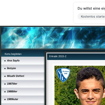
Du willst eine 
Kostenlos start
Konu başlıkları
8 Aralık 2015-2
Ana Sayfa
İletişim
Misafir Defteri
1987liler
1988liler
1989lular