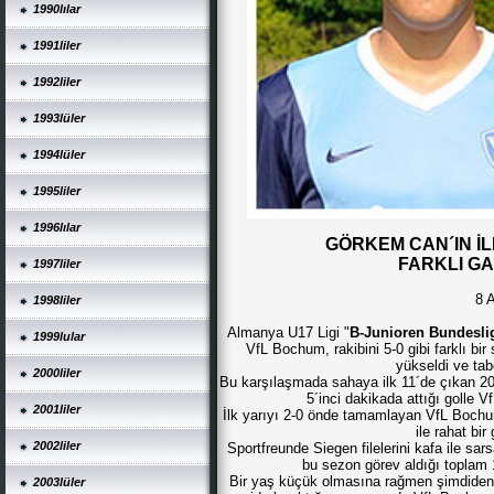
1990lılar
1991liler
1992liler
1993lüler
1994lüler
1995liler
1996lılar
GÖRKEM CAN´IN İ
FARKLI GAL
1997liler
8 A
1998liler
Almanya U17 Ligi "
B-Junioren Bundesli
1999lular
VfL Bochum, rakibini 5-0 gibi farklı b
yükseldi ve tab
2000liler
Bu karşılaşmada sahaya ilk 11´de çıkan 
5´inci dakikada attığı golle 
2001liler
İlk yarıyı 2-0 önde tamamlayan VfL Bochum
ile rahat bir
2002liler
Sportfreunde Siegen filelerini kafa ile 
bu sezon görev aldığı toplam 
Bir yaş küçük olmasına rağmen şimdiden 
2003lüler