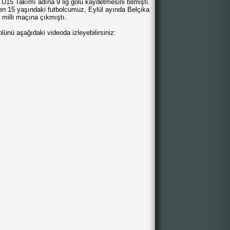
15 Takımı adına 9 lig golü kaydetmesini bilmişti.
en 15 yaşındaki futbolcumuz, Eylül ayında Belçika
k milli maçına çıkmıştı.
ünü aşağıdaki videoda izleyebilirsiniz: