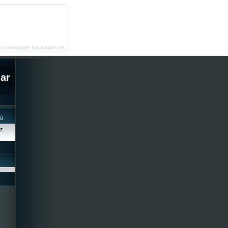
y homepage-baukasten.de
lar
cü
iz