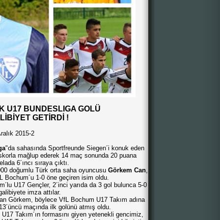
LK U17 BUNDESLIGA GOLÜ
İBİYET GETİRDİ !
ralık 2015-2
ga
"da sahasında Sportfreunde Siegen´i konuk eden
ir skorla mağlup ederek 14 maç sonunda 20 puana
elada 6´ıncı sıraya çıktı.
2000 doğumlu Türk orta saha oyuncusu
Görkem Can
,
VfL Bochum´u 1-0 öne geçiren isim oldu.
´lu U17 Gençler, 2´inci yarıda da 3 gol bulunca 5-0
 galibiyete imza attılar.
sarsan Görkem, böylece VfL Bochum U17 Takım adına
13´üncü maçında ilk golünü atmış oldu.
U17 Takım´ın formasını giyen yetenekli gencimiz,