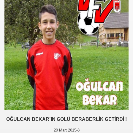
OĞULCAN BEKAR´IN GOLÜ BERABERLİK GETİRDİ !
20 Mart 2015-8