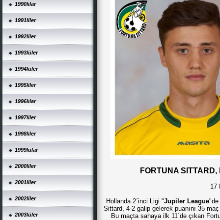
1990lılar
1991liler
1992liler
1993lüler
1994lüler
1995liler
1996lılar
1997liler
1998liler
1999lular
2000liler
FORTUNA SITTARD, 
2001liler
17 
2002liler
Hollanda 2´inci Ligi "
Jupiler League
"de
Sittard, 4-2 galip gelerek puanını 35 ma
2003lüler
Bu maçta sahaya ilk 11´de çıkan Fort