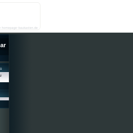
y homepage-baukasten.de
lar
cü
iz