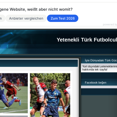
eigene Website, weißt aber nicht womit?
en
Anbieter vergleichen
Zum Test 2026
powered b
Yetenekli Türk Futbolcu
İşte Dünyadaki Türk Gü
Yurt dışındaki yeteneklerim
hakkında tek sayfa!
Facebook beğen