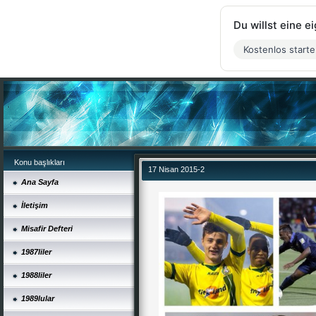
Du willst eine 
Kostenlos start
Konu başlıkları
17 Nisan 2015-2
Ana Sayfa
İletişim
Misafir Defteri
1987liler
1988liler
1989lular