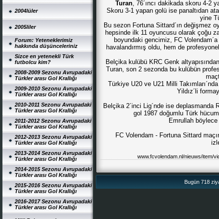
Turan
, 76´ıncı dakikada skoru 4-2 y
Skoru 3-1 yapan golü ise panaltıdan ata
2004lüler
yine T
Bu sezon Fortuna Sittard´ın değişmez oy
2005liler
hepsinde ilk 11 oyuncusu olarak çoğu 
boyundaki gencimiz, FC Volendam´a kar
Forum: Yeteneklerimiz
hakkında düşünceleriniz
havalandırmış oldu, hem de profesyonel f
Sizce en yetenekli Türk
Belçika kulübü KRC Genk altyapısından 2
futbolcu kim?
Turan, son 2 sezonda bu kulübün profesy
2008-2009 Sezonu Avrupadaki
maçt
Türkler arası Gol Krallığı
Türkiye U20 ve U21 Milli Takımları´nd
2009-2010 Sezonu Avrupadaki
Yildız´li forma
Türkler arası Gol Krallığı
2010-2011 Sezonu Avrupadaki
Belçika 2´inci Lig´nde ise deplasmanda 
Türkler arası Gol Krallığı
gol 1987 doğumlu Türk hücu
Emrullah böylece 
2011-2012 Sezonu Avrupadaki
Türkler arası Gol Krallığı
FC Volendam - Fortuna Sittard maçını
2012-2013 Sezonu Avrupadaki
izl
Türkler arası Gol Krallığı
2013-2014 Sezonu Avrupadaki
www.fcvolendam.nl/nieuws/item/vid
Türkler arası Gol Krallığı
2014-2015 Sezonu Avrupadaki
Türkler arası Gol Krallığı
Bugün 718 ziya
2015-2016 Sezonu Avrupadaki
Türkler arası Gol Krallığı
2016-2017 Sezonu Avrupadaki
Türkler arası Gol Krallığı