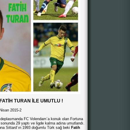
FATİH TURAN İLE UMUTLU !
Nisan 2015-2
 deplasmanda FC Volendam´a konuk olan Fortuna
ç sonunda 29 yaptı ve ligde kalma adına umutlandı.
una Sittard´ın 1993 doğumlu Türk sağ beki
Fatih