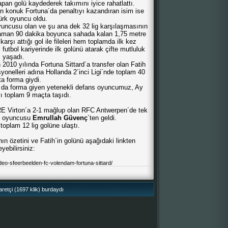
apan golü kaydederek takımını iyice rahatlattı.
n konuk Fortuna´da penaltıyı kazandıran isim ise
ürk oyuncu oldu.
uncusu olan ve şu ana dek 32 lig karşılaşmasının
zaman 90 dakika boyunca sahada kalan 1,75 metre
şı attığı gol ile fileleri hem toplamda ilk kez
utbol kariyerinde ilk golünü atarak çifte mutluluk
yaşadı.
010 yılında Fortuna Sittard´a transfer olan Fatih
onelleri adına Hollanda 2´inci Ligi´nde toplam 40
a forma giydi.
a da forma giyen yetenekli defans oyuncumuz, Ay
yı toplam 9 maçta taşıdı.
RE Virton´a 2-1 mağlup olan RFC Antwerpen´de tek
m oyuncusu
Emrullah Güvenç
´ten geldi.
toplam 12 lig golüne ulaştı.
n özetini ve Fatih´in golünü aşağıdaki linkten
eyebilirsiniz:
eo-sfeerbeelden-fc-volendam-fortuna-sittard/
retçi (1697 klik) burdaydı