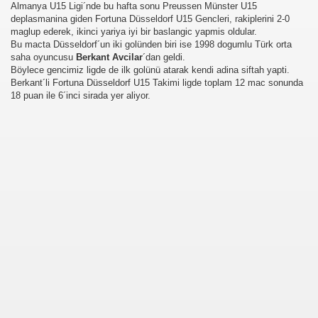
Almanya U15 Ligi´nde bu hafta sonu Preussen Münster U15
deplasmanina giden Fortuna Düsseldorf U15 Gencleri, rakiplerini 2-0
maglup ederek, ikinci yariya iyi bir baslangic yapmis oldular.
Bu macta Düsseldorf´un iki golünden biri ise 1998 dogumlu Türk orta
saha oyuncusu
Berkant Avcilar
´dan geldi.
Böylece gencimiz ligde de ilk golünü atarak kendi adina siftah yapti.
Berkant´li Fortuna Düsseldorf U15 Takimi ligde toplam 12 mac sonunda
18 puan ile 6´inci sirada yer aliyor.