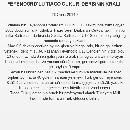
FEYENOORD´LU TIAGO ÇUKUR, DERBiNiN KRALI !
26 Ocak 2014-2
Hollanda´nin Feyenoord Rotterdam Kulübü U12 Takimi´nda forma giyen
2002 dogumlu Türk futbolcu
Tiago Suer Barbaros Cukur
, takiminin bu
hafta Rotterdam derbisinde Sparta Rotterdam U12 Gencleri ile yaptigi lig
macinda adeta yildizlasti.
Mac 0-0 devam ederken oyuna giren ve bir gol atip, bir de gol attiran
yetenekli gencimiz, 3-0 kazanan Feyenoord U12 Gencleri´nin yidizi oldu.
13´üncü macinda 8´inci galibiyetini alarak namaglup unvanini koruyan
Tiago´lu Feyenoord zirve yarisini sürdürürken, gencimiz ligde toplamdaki
gol sayisini 9 yapti.
Sezon basindan beri hazirlik maclari ve turnuva maclari ile beraber
toplam 26 macta 40 gole imza atan yetenekli Türk genci, Feyenoord
Kulübü altyapisinda uzun bir dönemdir forma giyiyor ve kücük yastaki
futbol becerisi ile gelecek icin büyük umut vaad ediyor.
Tiago Cukur, amacinin örnek bir profesyonel olarak Türkiye A Milli
Takimi´nda forma giymek oldugunu belirtti.