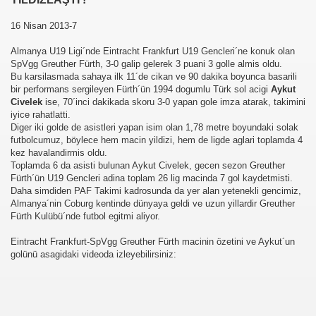
16 Nisan 2013-7
Almanya U19 Ligi´nde Eintracht Frankfurt U19 Gencleri´ne konuk olan
SpVgg Greuther Fürth, 3-0 galip gelerek 3 puani 3 golle almis oldu.
Bu karsilasmada sahaya ilk 11´de cikan ve 90 dakika boyunca basarili
bir performans sergileyen Fürth´ün 1994 dogumlu Türk sol acigi
Aykut
Civelek
ise, 70´inci dakikada skoru 3-0 yapan gole imza atarak, takimini
iyice rahatlatti.
Diger iki golde de asistleri yapan isim olan 1,78 metre boyundaki solak
futbolcumuz, böylece hem macin yildizi, hem de ligde aglari toplamda 4
kez havalandirmis oldu.
Toplamda 6 da asisti bulunan Aykut Civelek, gecen sezon Greuther
Fürth´ün U19 Gencleri adina toplam 26 lig macinda 7 gol kaydetmisti.
Daha simdiden PAF Takimi kadrosunda da yer alan yetenekli gencimiz,
Almanya´nin Coburg kentinde dünyaya geldi ve uzun yillardir Greuther
Fürth Kulübü´nde futbol egitmi aliyor.
Eintracht Frankfurt-SpVgg Greuther Fürth macinin özetini ve Aykut´un
golünü asagidaki videoda izleyebilirsiniz: