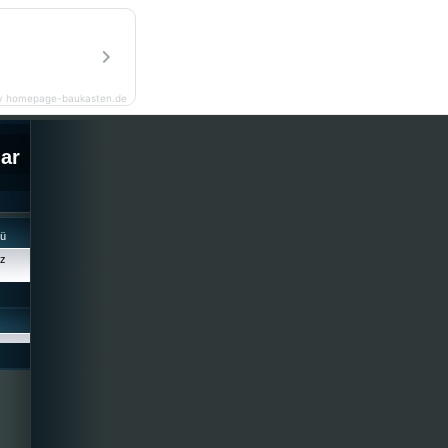
y homepage-baukasten.de
lar
cü
iz