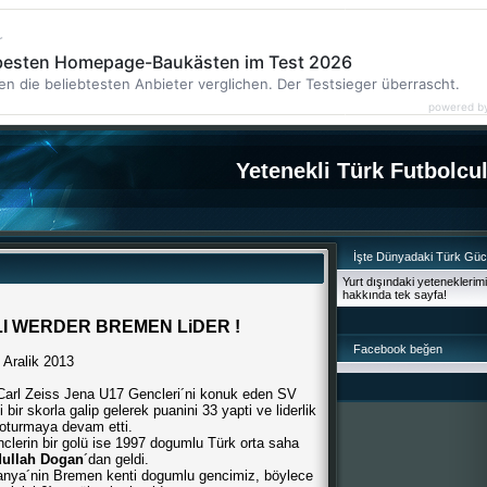
r
 besten Homepage-Baukästen im Test 2026
en die beliebtesten Anbieter verglichen. Der Testsieger überrascht.
powered b
Yetenekli Türk Futbolcu
İşte Dünyadaki Türk Gü
Yurt dışındaki yeteneklerim
hakkında tek sayfa!
I WERDER BREMEN LiDER !
Facebook beğen
 Aralik 2013
arl Zeiss Jena U17 Gencleri´ni konuk eden SV
bir skorla galip gelerek puanini 33 yapti ve liderlik
oturmaya devam etti.
lerin bir golü ise 1997 dogumlu Türk orta saha
ullah Dogan
´dan geldi.
anya´nin Bremen kenti dogumlu gencimiz, böylece