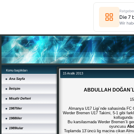
Ratgebe
Die 7
Wir hab
Konu başlıkları
15 Aralik 2013
Ana Sayfa
İletişim
ABDULLAH DOĞAN´L
Misafir Defteri
15
Almanya U17 Ligi´nde sahasinda FC C
1987liler
Werder Bremen U17 Takimi, 5-1 gibi farkli 
koltugunda 
1988liler
Bu karsilasmada Werder Bremen´li genc
oyuncusu
Abd
1989lular
Toplamda 13´üncü lig macina cikan Alm