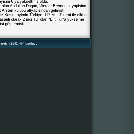
ayisini 6´ya yükseltmis oldu.
r alan Abdullah Dogan, Werder Bremen altyapisina
Arsten kulübü altyapisindan gelmisti.
z Kasim ayinda Türkiye U17 Milli Takimi ile ciktigi
rili olarak 2´inci Tur olan "Elit Tur"a yükselme
isi göstermisti.
retçi (2141 klik) burdaydı