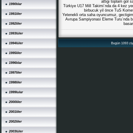
attigi toplam gol s
1990lılar
Türkiye U17 Mill Takimi´nda da 4 kez ye
birbucuk yil önce TuS Komet 
1991liler
Yetenekli orta saha oyuncumuz, gectigimi
Avrupa Sampiyonasi Eleme Turu´nda basa
basar
1992liler
1993lüler
1994lüler
Bugün 1093 ziya
1995liler
1996lılar
1997liler
1998liler
1999lular
2000liler
2001liler
2002liler
2003lüler