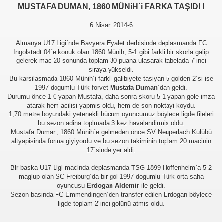
MUSTAFA DUMAN, 1860 MÜNiH´i FARKA TAŞIDI !
6 Nisan 2014-6
Almanya U17 Ligi´nde Bavyera Eyalet derbisinde deplasmanda FC
Ingolstadt 04´e konuk olan 1860 Münih, 5-1 gibi farkli bir skorla galip
gelerek mac 20 sonunda toplam 30 puana ulasarak tabelada 7´inci
siraya yükseldi.
Bu karsilasmada 1860 Münih´i farkli galibiyete tasiyan 5 golden 2´si ise
1997 dogumlu Türk forvet
Mustafa Duman
´dan geldi.
Durumu önce 1-0 yapan Mustafa, daha sonra skoru 5-1 yapan gole imza
atarak hem acilisi yapmis oldu, hem de son noktayi koydu.
1,70 metre boyundaki yetenekli hücum oyuncumuz böylece ligde fileleri
bu sezon adina toplmada 3 kez havalandirmis oldu.
Mustafa Duman, 1860 Münih´e gelmeden önce SV Neuperlach Kulübü
altyapisinda forma giyiyordu ve bu sezon takiminin toplam 20 macinin
17´sinde yer aldi.
Bir baska U17 Ligi macinda deplasmanda TSG 1899 Hoffenheim´a 5-2
maglup olan SC Freiburg´da bir gol 1997 dogumlu Türk orta saha
oyuncusu
Erdogan Aldemir
ile geldi.
Sezon basinda FC Emmendingen´den transfer edilen Erdogan böylece
ligde toplam 2´inci golünü atmis oldu.