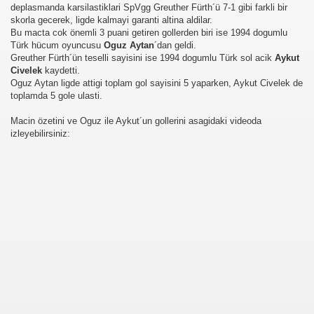
deplasmanda karsilastiklari SpVgg Greuther Fürth´ü 7-1 gibi farkli bir
skorla gecerek, ligde kalmayi garanti altina aldilar.
Bu macta cok önemli 3 puani getiren gollerden biri ise 1994 dogumlu
Türk hücum oyuncusu
Oguz Aytan
´dan geldi.
Greuther Fürth´ün teselli sayisini ise 1994 dogumlu Türk sol acik
Aykut
Civelek
kaydetti.
Oguz Aytan ligde attigi toplam gol sayisini 5 yaparken, Aykut Civelek de
toplamda 5 gole ulasti.
Macin özetini ve Oguz ile Aykut´un gollerini asagidaki videoda
izleyebilirsiniz: