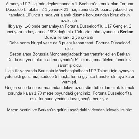
Almanya U17 Ligi´nde deplasmanda VfL Bochum´a konuk olan Fortuna
Düsseldorf. rakibini 2-1 yenerek 21 maç sonunda 26 puana yükseldi ve
tabelada 10´uncu sırada yer alarak düşme korkusundan biraz olsun
uzaklaştı.
İlk yarıyı 1-0 önde tamamlayan Fortuna Düsseldorf´lu U17 Gençler, 2
´inci yarının başlarında 1998 doğumlu Türk orta saha oyuncusu
Berkan
Durdu
ile farkı 2´ye çıkardı.
Daha sonra bir gol yese de 3 puanı kapan taraf Fortuna Düsseldorf
oldu.
Sezon arası Borussia Mönchengladbach´tan transfer edilen Berkan
Durdu ise yeni takımı adına oynadığı 5´inci maçında fileleri 2´inci kez
üşünceleriniz
sarsmış oldu.
Ligin ilk yarısında Borussia Mönchengladbach U17 Takımı için oynayan
kim?
yetenekli gencimiz, sadece 5 maçta forma giyince transfer olmaya karar
vermişti.
Geçen sene kene ısırmasından dolayı uzun süre futboldan uzak kalmak
er arası Gol Krallığı
zorunda kalan 1,70 metre boyundaki gencimiz, Fortuna Düsseldorf´ta
eski formuna yeniden kavuşacağa benziyor.
er arası Gol Krallığı
Maçın özetini ve Berkan´ın golünü aşağıdaki videodan izleyebilirsiniz:
er arası Gol Krallığı
er arası Gol Krallığı