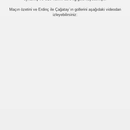
er arası Gol Krallığı
Maçın özetini ve Erdinç ile Çağatay´ın gollerini aşağıdaki videodan
izleyebilirsiniz:
er arası Gol Krallığı
er arası Gol Krallığı
er arası Gol Krallığı
er arası Gol Krallığı