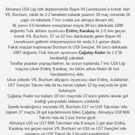
Almanya U19 Ligi´nde deplasmanda Bayer 04 Leverkusen´e konuk olan
VfL Bochum, rakibi ile 2-2 berabere kalarak puanını 18 maç sonunda 26
yaptı ve tabelada 7´inci sırada yer almaya devam etti.
İlk yarısı 0-0 berabere sonuçlanan maçta 48´inci dakikada 1998
doğumlu Türk defans oyuncusu
Erdinç Karakaş
ile 1-0 öne geçen
konuk VfL Bochum, 57 ve 62´inci dakikalarda gelen Bayer 04
Leverkusen gollerini önleyemeyince bir anda 2-1 geriye düştü.
Fakat maçtan kopmayan Bochum´lu U19 Gençler, 84´üncü dakikada
1997 doğumlu Türk hücum oyuncusu
Çağatay Kader
ile 2-2´lik
beraberliği yakaladı.
üşünceleriniz
Taraflar puanları paylaşırlarken, bu sezon toplamda 7´inci U19 Ligi
maçına çıkan Erdinç Karakaş, bu takim adına fileleri ilk kez
kim?
havalandırmış oldu.
Uzun yıllardır VfL Bochum altyapısı oyuncusu olan Erdinç, kulübünün
U17 Gençler Takımı´nda da bu sezon toplam 12 lig maçında bir golü
er arası Gol Krallığı
bulunuyor.
Çağatay Kader ise toplam 18´inci maçında 13´üncü golünü atarak gol
er arası Gol Krallığı
krallığı yarışındaki iddiasını sürdürdü.
Geride bıraktığımız sezonda VfL Bochum U17 ve U19 Takımları´nda
er arası Gol Krallığı
toplam 27 maçta 24 gol kaydetmesini bilen Çağatay, Almanya U18 Milli
Takımı´nda da 2 kez forma giydi.
Almanya U16 ve U17 Milli Takımları´nda 8 maçta 2 gol atan Erdinç
er arası Gol Krallığı
Karakaş ise geçen sezon VfL Bochum´un U16 ve U17 Gençleri´nde
oynamış ve U16 Takım´da 3 lig golü kaydetmişti.