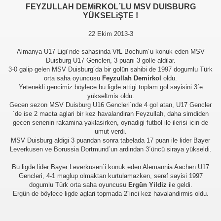
FEYZULLAH DEMiRKOL´LU MSV DUISBURG
YÜKSELiŞTE !
22 Ekim 2013-3
Almanya U17 Ligi´nde sahasinda VfL Bochum´u konuk eden MSV
Duisburg U17 Gencleri, 3 puani 3 golle aldilar.
3-0 galip gelen MSV Duisburg´da bir golün sahibi de 1997 dogumlu Türk
orta saha oyuncusu
Feyzullah Demirkol
oldu.
Yetenekli gencimiz böylece bu ligde attigi toplam gol sayisini 3´e
yükseltmis oldu.
Gecen sezon MSV Duisburg U16 Gencleri´nde 4 gol atan, U17 Gencler
´de ise 2 macta aglari bir kez havalandiran Feyzullah, daha simdiden
gecen senenin rakamina yaklasirken, oynadigi futbol ile ilerisi icin de
umut verdi.
MSV Duisburg aldigi 3 puandan sonra tabelada 17 puan ile lider Bayer
Leverkusen ve Borussia Dortmund´un ardindan 3´üncü siraya yükseldi.
Bu ligde lider Bayer Leverkusen´i konuk eden Alemannia Aachen U17
Gencleri, 4-1 maglup olmaktan kurtulamazken, seref sayisi 1997
dogumlu Türk orta saha oyuncusu
Ergün Yildiz
ile geldi.
Ergün de böylece ligde aglari topmada 2´inci kez havalandirmis oldu.