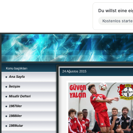
Du willst eine 
Kostenlos start
Konu başlıkları
24 Ağustos 2015
Ana Sayfa
İletişim
Misafir Defteri
1987liler
1988liler
1989lular