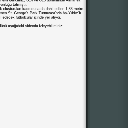
tenekli gencimiz, U14 ve U15 döneminde Almanya
onluğu tatmıştı.
k oluşturulan kadrosuna da dahil edilen 1,83 metre
enen St. George's Park Turnuvası'nda Ay-Yıldız´lı
l edecek futbolcular içinde yer alıyor.
ünü aşağıdaki videoda izleyebilirsiniz: