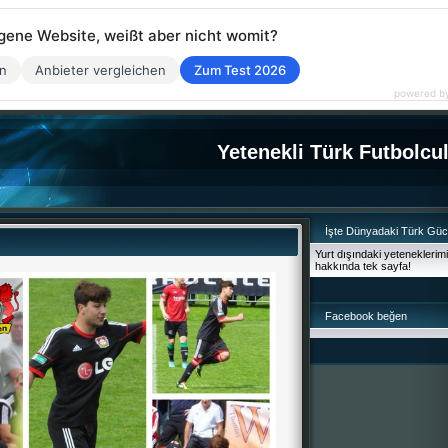
eigene Website, weißt aber nicht womit?
en
Anbieter vergleichen
Zum Test 2026
powered b
Yetenekli Türk Futbolcu
İşte Dünyadaki Türk Gü
Yurt dışındaki yeteneklerim
hakkında tek sayfa!
Facebook beğen