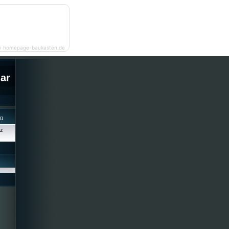
y homepage-baukasten.de
lar
cü
iz