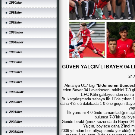
1990lılar
1991liler
1992liler
1993lüler
1994lüler
1995liler
1996lılar
GÜVEN YALÇIN´LI BAYER 04 
1997liler
24 
1998liler
Almanya U17 Ligi "
B-Junioren Bundesl
eden Bayer 04 Leverkusen, rakibini 7-0 gibi
1999lular
1.FC Köln galibiyetinden sonra 
Bu karşılaşmada sahaya ilk 11´de çıkan
2000liler
daha 4´üncü dakikada 1-0 öne geçen Bayer
yap
2001liler
İlk yarısını 4-0 önde tamamladığı maçt
bulunca 7-0´lık galibiye
Geride bıraktığımız sezonda da Bayer 04
2002liler
Yalçın, böylece daha 2´inci m
2006 yılından beri altyapısında yer aldığ
2003lüler