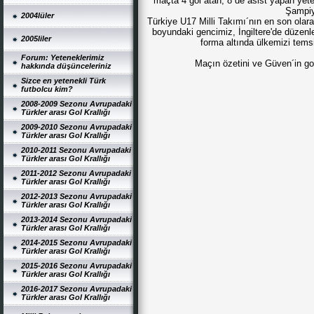
maçta 4 gol atan, 8 de asist yapan ye
Şampiy
2004lüler
Türkiye U17 Milli Takımı´nın en son olara
boyundaki gencimiz, İngiltere'de düzenl
2005liler
forma altında ülkemizi temsi
Forum: Yeteneklerimiz
Maçın özetini ve Güven´in gol
hakkında düşünceleriniz
Sizce en yetenekli Türk
futbolcu kim?
2008-2009 Sezonu Avrupadaki
Türkler arası Gol Krallığı
2009-2010 Sezonu Avrupadaki
Türkler arası Gol Krallığı
2010-2011 Sezonu Avrupadaki
Türkler arası Gol Krallığı
2011-2012 Sezonu Avrupadaki
Türkler arası Gol Krallığı
2012-2013 Sezonu Avrupadaki
Türkler arası Gol Krallığı
2013-2014 Sezonu Avrupadaki
Türkler arası Gol Krallığı
2014-2015 Sezonu Avrupadaki
Türkler arası Gol Krallığı
2015-2016 Sezonu Avrupadaki
Türkler arası Gol Krallığı
2016-2017 Sezonu Avrupadaki
Türkler arası Gol Krallığı