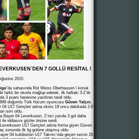
LEVERKUSEN´DEN 7 GOLLÜ RESİTAL !
Ağustos 2015
iga
"da sahasında Rot Weiss Oberhausen´i konuk
 farklı bir skorla mağlup ederek, ilk haftaki 3-2´lik
da 3 puanı hanesine yazdıran taraf oldu.
 1999 doğumlu Türk hücum oyuncusu
Güven Yalçın
,
 04 U17 Gençleri adına skoru 19´uncu dakikada 2-0
an isim oldu.
a Bayer 04 Leverkusen, 2´inci yarıda 3 gol daha
t ile iddiasını gözler önüne serdi.
 Leverkusen U17 Gençleri adına forma giyen Güven
aç sonunda ilk lig golüne ulaşmış oldu.
ı Bayer 04 kulübünün U17 Takımı´nda geçen sezon 20