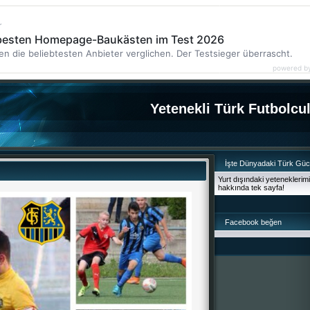
r
 besten Homepage-Baukästen im Test 2026
en die beliebtesten Anbieter verglichen. Der Testsieger überrascht.
powered b
Yetenekli Türk Futbolcu
İşte Dünyadaki Türk Gü
Yurt dışındaki yeteneklerim
hakkında tek sayfa!
Facebook beğen