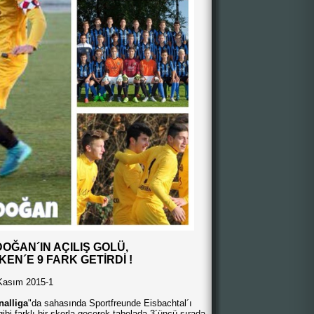
OĞAN´IN AÇILIŞ GOLÜ,
EN´E 9 FARK GETİRDİ !
Kasım 2015-1
nalliga
"da sahasında Sportfreunde Eisbachtal´ı
ibi farklı bir skorla geçerek tabelada 3´üncü sırada