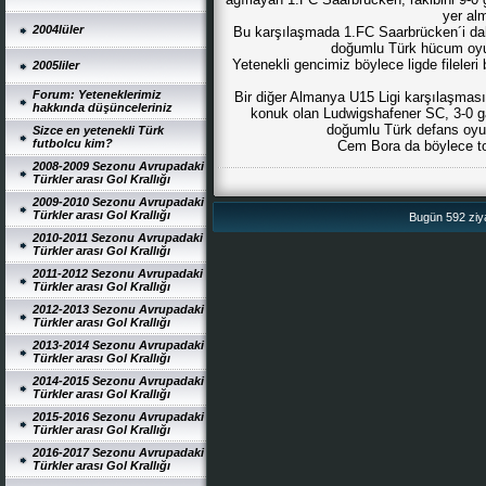
yer al
2004lüler
Bu karşılaşmada 1.FC Saarbrücken´i dah
doğumlu Türk hücum o
Yetenekli gencimiz böylece ligde fileler
2005liler
Forum: Yeteneklerimiz
Bir diğer Almanya U15 Ligi karşılaşma
hakkında düşünceleriniz
konuk olan Ludwigshafener SC, 3-0 gal
doğumlu Türk defans oy
Sizce en yetenekli Türk
futbolcu kim?
Cem Bora da böylece to
2008-2009 Sezonu Avrupadaki
Türkler arası Gol Krallığı
2009-2010 Sezonu Avrupadaki
Türkler arası Gol Krallığı
Bugün 592 ziya
2010-2011 Sezonu Avrupadaki
Türkler arası Gol Krallığı
2011-2012 Sezonu Avrupadaki
Türkler arası Gol Krallığı
2012-2013 Sezonu Avrupadaki
Türkler arası Gol Krallığı
2013-2014 Sezonu Avrupadaki
Türkler arası Gol Krallığı
2014-2015 Sezonu Avrupadaki
Türkler arası Gol Krallığı
2015-2016 Sezonu Avrupadaki
Türkler arası Gol Krallığı
2016-2017 Sezonu Avrupadaki
Türkler arası Gol Krallığı