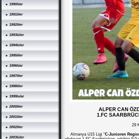
1990lılar
1991liler
1992liler
1993lüler
1994lüler
1995liler
1996lılar
1997liler
1998liler
1999lular
2000liler
ALPER CAN ÖZD
1.FC SAARBRÜCK
2001liler
29 
2002liler
Almanya U15 Ligi "
C-Junioren Regio
2003lüler
ağırlayan 1.FC Saarbrücken, rakibini 9-0 g