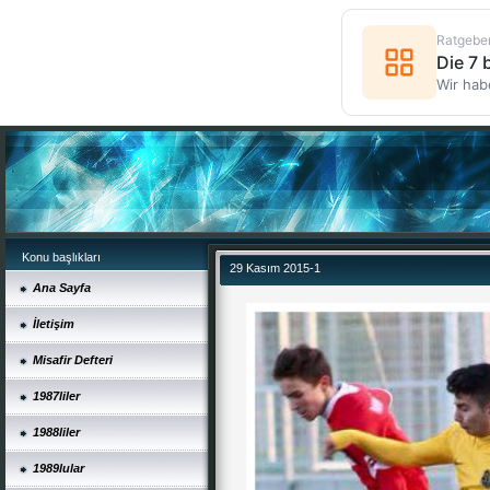
Ratgebe
Die 7
Wir hab
Konu başlıkları
29 Kasım 2015-1
Ana Sayfa
İletişim
Misafir Defteri
1987liler
1988liler
1989lular