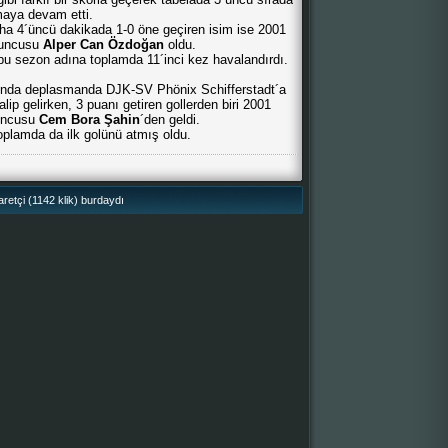
maya devam etti.
a 4´üncü dakikada 1-0 öne geçiren isim ise 2001
yuncusu
Alper Can Özdoğan
oldu.
i bu sezon adına toplamda 11´inci kez havalandırdı.
sında deplasmanda DJK-SV Phönix Schifferstadt´a
ip gelirken, 3 puanı getiren gollerden biri 2001
uncusu
Cem Bora Şahin
´den geldi.
plamda da ilk golünü atmış oldu.
retçi (1142 klik) burdaydı