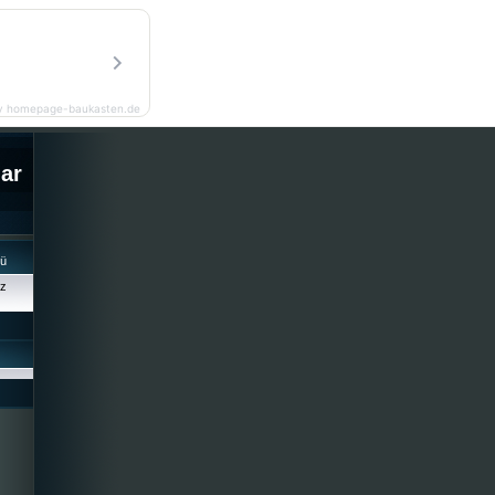
y homepage-baukasten.de
lar
cü
iz