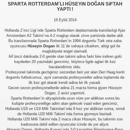
SPARTA ROTTERDAM´LI HÜSEYiN DOĞAN SiFTAH
YAPTI !
18 Eylül 2014
Hollanda 2´inci Ligi´nde Sparta Rotterdam deplasmanda karsilastigi Ajax
Amsterdam A2 Takimi´na 4-2 maglup olarak zirve yarisinda darbe aldi.
Bu karsilasmada Sparta Rotterdam´in 1994 dogumlu Türk orta saha
oyuncusu
Hüseyin Dogan
ilk 11´de sahaya cikarken, attigi gol ile
maglubiyete engel olamadi.
64´üncü dakikada 2-0 geride olan takimi adina farki bire indiren golü
kaydeden 20 yasindaki gencimiz, böylece ligde aglari ilk kez
havalandirmis oldu.
Profesyonel takimda gectigimiz sezondan beri yer alan Den Haag kenti
dogumlu futbolcumuz, ayni zamanda profesyoneller adina toplamda da
ilk kez gol atarak kendi adina bir ilk yasadi.
Gecen sezon profesyonellerde adina 21 macta forma giyen Hüseyin
Dogan, 2 asist yapmisti.
Sparta Rotterdam´in altyapisinda uzun süre yer aldiktan sonra bu
kulüpte profesyonellige adim atan gelecek vaad eden gencimiz,
Hollanda U18 ve U19 Milli Takimlari´nda 8 kez yer aldiktan sonra, simdi
de Hollanda U20 Milli Takimi´nda forma giymeye basladi.
Hollanda U20 Milli Takimi´nda 2 maca cikan Hüseyin, bu takimin son
kadrosuna dahil edilen oyuncular icinde de yer aliyor.
Hüseyin Dogan, Hollanda Kupasi´nda 3-0 kazanilan Rijnsburgse Boys