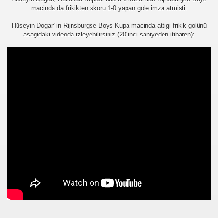
macinda da frikikten skoru 1-0 yapan gole imza atmisti.
Hüseyin Dogan´in Rijnsburgse Boys Kupa macinda attigi frikik golünü
asagidaki videoda izleyebilirsiniz (20´inci saniyeden itibaren):
üşünceleriniz
kim?
er arası Gol Krallığı
er arası Gol Krallığı
er arası Gol Krallığı