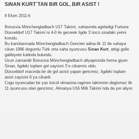
SiNAN KURT´TAN BiR GOL, BiR ASiST !
8 Ekim 2011-6
Borussia Mönchengladbach U17 Takimi, sahasinda agirladigi Fortuna
Düsseldorf U17 Takimi´ni 4-0 ile gecerek ligde 3´üncü siradaki yerini
korudu.
Bu karsilasmada Mönchengladbach Gencleri adina ilk 11´de sahaya
cikan 1996 dogumlu Türk orta saha oyuncusu
Sinan Kurt
, attigi golle
galibiyete katkida bulundu.
Uzun zamandir Borussia Mönchengladbach altyapisinda forma giyen
Sinan, ligdeki toplam gol sayisini 3´e cikarmis oldu.
Düsseldorf macinda bir de gol asisti yapan gencimiz, ligdeki toplam
asist sayisini 6´ya cikardi.
Cogu oyuncudan bir yas kücül olmasina ragmen takiminin degismez ilk
11 oyuncusu olan gencimiz, Almanya U16 Milli Takimi´nda da yer aliyor.