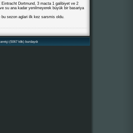
intracht Dortmund, 3 macta 1 galibiyet ve 2
yor ve su ana kadar yenilmeyerek büyük bir basariya
 bu sezon aglari ilk kez sarsmis oldu.
retçi (5067 klik) burdaydı