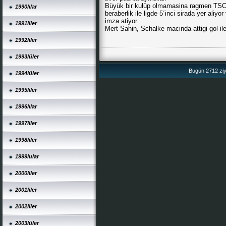
Büyük bir kulüp olmamasina ragmen TSC E
1990lılar
beraberlik ile ligde 5´inci sirada yer ali
imza atiyor.
1991liler
Mert Sahin, Schalke macinda attigi gol ile
1992liler
1993lüler
Bugün 2712 ziya
1994lüler
1995liler
1996lılar
1997liler
1998liler
1999lular
2000liler
2001liler
2002liler
2003lüler