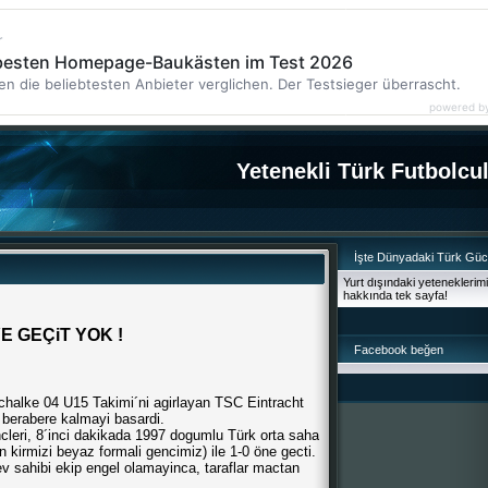
r
 besten Homepage-Baukästen im Test 2026
en die beliebtesten Anbieter verglichen. Der Testsieger überrascht.
powered b
Yetenekli Türk Futbolcu
İşte Dünyadaki Türk Gü
Yurt dışındaki yeteneklerim
hakkında tek sayfa!
 GEÇiT YOK !
Facebook beğen
halke 04 U15 Takimi´ni agirlayan TSC Eintracht
 berabere kalmayi basardi.
leri, 8´inci dakikada 1997 dogumlu Türk orta saha
 kirmizi beyaz formali gencimiz) ile 1-0 öne gecti.
ev sahibi ekip engel olamayinca, taraflar mactan