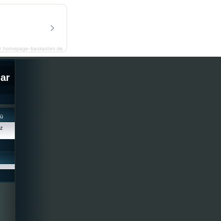
y homepage-baukasten.de
lar
cü
iz