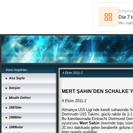
Ratgebe
Die 7
Wir hab
Konu başlıkları
4 Ekim 2011-2
Ana Sayfa
İletişim
MERT ŞAHiN´DEN SCHALKE´YE
Misafir Defteri
4 Ekim 2011-2
1987liler
Almanya U15 Ligi´nde kendi sahasinda Sc
Dortmudn U15 Takimi, güclü rakibi ile 1-1
1988liler
Bu karsilasmada Eintracht Dortmund Genc
oyuncusu
Mert Sahin
(resimde topu süren
1989lular
31´inci dakikada gelen beraberlik golüne 
birer puanla ayrildilar.