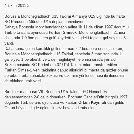
4 Ekim 2011-3
Borussia Mönchegladbach U15 Takimi Almanya U15 Ligi´nde bu hafta
SC Preussen Münster U15 deplasmanindaydi.
Sahaya Borussia Mönchengladbach adina ilk 11´de cikan 1997 dogumlu
Türk orta saha oyuncusu
Furkan Simsek
, Mönchengladbach´i 21´inci
dakikada 1-0 öne geciren golü kaydetti ve ligdeki toplam gol sayisini 3
yapti.
Daha sonra gelen karsilikli goller ile mac 2-2 berabere sonuclanirken,
Borussia Mönchengladbach U15 Takimi, tabelada 3 mac sonunda 1
galibiyet, 1 beraberlik ve 1 de maglubiyet ile 6´inci sirada yer aldi.
Sezon basinda SC Paderborn 07 U14 Takimi´ndan transfer edilen
Furkan Simsek, yeni takimina cabuk alistigini bi macta da gözler önüne
sererken, orta sahadaki zekasi ve takimini yönlendirmesi ile ilerisi icin
de oldukca ümit verdi.
Bir diger macta ise VfL Bochum U15 Takimi, FC Hennef 05
deplasmanindan 2-0 galip dönerken, Bochum Gencleri´nin bir golü 1997
dogumlu Türk defans oyuncusu ve kaptan
Orkun Koymali
´dan geldi.
Orkun böylece ligde aglari ilk kez havalandirmis oldu.