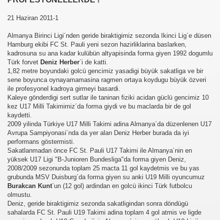
21 Haziran 2011-1
Almanya Birinci Ligi´nden geride biraktigimiz sezonda Ikinci Lig´e düsen
Hamburg ekibi FC St. Pauli yeni sezon hazirliklarina baslarken,
kadrosuna su ana kadar kulübün altyapisinda forma giyen 1992 dogumlu
Türk forvet
Deniz Herber
´i de katti.
1,82 metre boyundaki golcü gencimiz yasadigi büyük sakatliga ve bir
sene boyunca oynayamamasina ragmen ortaya koydugu büyük özveri
ile profesyonel kadroya girmeyi basardi.
Kaleye gönderdigi sert sutlar ile taninan fiziki acidan güclü gencimiz 10
kez U17 Milli Takimimiz´da forma giydi ve bu maclarda bir de gol
kaydetti.
2009 yilinda Türkiye U17 Milli Takimi adina Almanya´da düzenlenen U17
Avrupa Sampiyonasi´nda da yer alan Deniz Herber burada da iyi
performans göstermisti.
Sakatlanmadan önce FC St. Pauli U17 Takimi ile Almanya´nin en
yüksek U17 Ligi "B-Junioren Bundesliga"da forma giyen Deniz,
2008/2009 sezonunda toplam 25 macta 11 gol kaydetmis ve bu yas
grubunda MSV Duisburg´da forma giyen su anki U19 Milli oyuncumuz
Burakcan Kunt
´un (12 gol) ardindan en golcü ikinci Türk futbolcu
olmustu.
Deniz, geride biraktigimiz sezonda sakatligindan sonra döndügü
sahalarda FC St. Pauli U19 Takimi adina toplam 4 gol atmis ve ligde