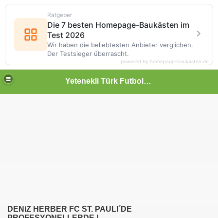
Ratgeber
Die 7 besten Homepage-Baukästen im
Test 2026
Wir haben die beliebtesten Anbieter verglichen.
Der Testsieger überrascht.
powered by homepage-baukasten.de
Yetenekli Türk Futbolcular
DENiZ HERBER FC ST. PAULI´DE
PROFESYONELLERDE !