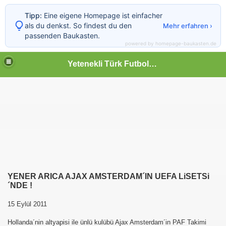
Tipp:
Eine eigene Homepage ist einfacher
als du denkst. So findest du den
Mehr erfahren ›
passenden Baukasten.
powered by homepage-baukasten.de
Yetenekli Türk Futbolcular
YENER ARICA AJAX AMSTERDAM´IN UEFA LiSETSi
´NDE !
15 Eylül 2011
Hollanda´nin altyapisi ile ünlü kulübü Ajax Amsterdam´in PAF Takimi