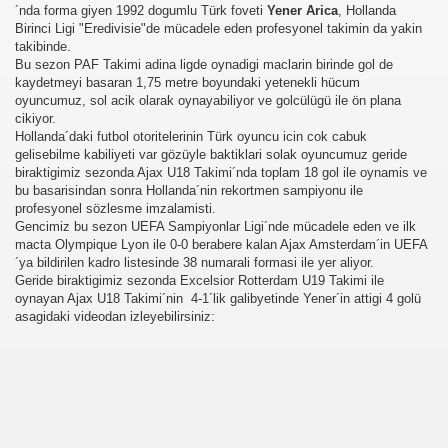
´nda forma giyen 1992 dogumlu Türk foveti
Yener Arica
, Hollanda
Birinci Ligi "Eredivisie"de mücadele eden profesyonel takimin da yakin
takibinde.
Bu sezon PAF Takimi adina ligde oynadigi maclarin birinde gol de
kaydetmeyi basaran 1,75 metre boyundaki yetenekli hücum
oyuncumuz, sol acik olarak oynayabiliyor ve golcülügü ile ön plana
cikiyor.
Hollanda´daki futbol otoritelerinin Türk oyuncu icin cok cabuk
gelisebilme kabiliyeti var gözüyle baktiklari solak oyuncumuz geride
biraktigimiz sezonda Ajax U18 Takimi´nda toplam 18 gol ile oynamis ve
bu basarisindan sonra Hollanda´nin rekortmen sampiyonu ile
profesyonel sözlesme imzalamisti.
Gencimiz bu sezon UEFA Sampiyonlar Ligi´nde mücadele eden ve ilk
macta Olympique Lyon ile 0-0 berabere kalan Ajax Amsterdam´in UEFA
´ya bildirilen kadro listesinde 38 numarali formasi ile yer aliyor.
Geride biraktigimiz sezonda Excelsior Rotterdam U19 Takimi ile
oynayan Ajax U18 Takimi´nin 4-1´lik galibyetinde Yener´in attigi 4 golü
asagidaki videodan izleyebilirsiniz: