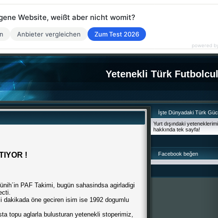
eigene Website, weißt aber nicht womit?
en
Anbieter vergleichen
Zum Test 2026
powered b
Yetenekli Türk Futbolcu
İşte Dünyadaki Türk Gü
Yurt dışındaki yeteneklerim
hakkında tek sayfa!
TIYOR !
Facebook beğen
ih´in PAF Takimi, bugün sahasindsa agirladigi
cti.
ci dakikada öne geciren isim ise 1992 dogumlu
sta topu aglarla bulusturan yetenekli stoperimiz,