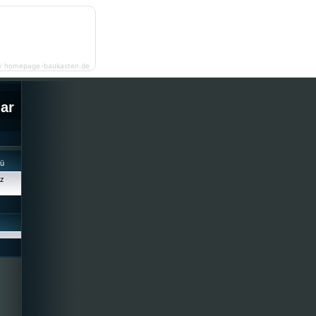
y homepage-baukasten.de
lar
cü
iz