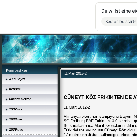
Du willst eine 
Kostenlos start
Konu başlıkları
11 Mart 2012-2
Ana Sayfa
İletişim
CÜNEYT KÖZ FRiKiKTEN DE A
Misafir Defteri
11 Mart 2012-2
1987liler
Almanya rekortmen sampiyonu Bayern Mün
1988liler
SC Freiburg PAF Takimi´ni 3-0 ile rahat ge
Bu karsilasmada Münih Gencleri´ni 38´in
1989lular
Türk defans oyuncusu
Cüneyt Köz
oldu.
17 metre uzakliktan kullandigi serbest ati