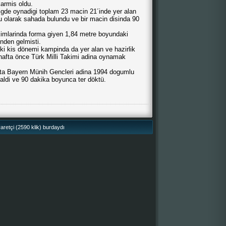
karmis oldu.
gde oynadigi toplam 23 macin 21´inde yer alan
su olarak sahada bulundu ve bir macin disinda 90
akimlarinda forma giyen 1,84 metre boyundaki
nden gelmisti.
ki kis dönemi kampinda da yer alan ve hazirlik
hafta önce Türk Milli Takimi adina oynamak
ta Bayern Münih Gencleri adina 1994 dogumlu
 aldi ve 90 dakika boyunca ter döktü.
retçi (2590 klik) burdaydı