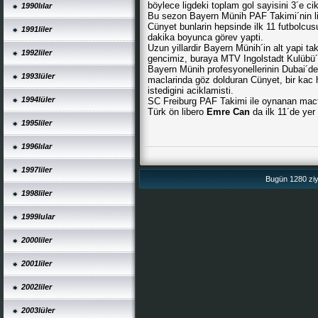
böylece ligdeki toplam gol sayisini 3´e ci
1990lılar
Bu sezon Bayern Münih PAF Takimi´nin li
Cünyet bunlarin hepsinde ilk 11 futbolcu
1991liler
dakika boyunca görev yapti.
Uzun yillardir Bayern Münih´in alt yapi t
1992liler
gencimiz, buraya MTV Ingolstadt Kulübü´
Bayern Münih profesyonellerinin Dubai´de
1993lüler
maclarinda göz dolduran Cünyet, bir kac 
istedigini aciklamisti.
1994lüler
SC Freiburg PAF Takimi ile oynanan mac
Türk ön libero
Emre Can
da ilk 11´de yer
1995liler
1996lılar
1997liler
Bugün 1280 ziya
1998liler
1999lular
2000liler
2001liler
2002liler
2003lüler