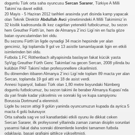
dogumlu Türk orta saha oyuncusu
Sercan Sararer
, Türkiye A Milli
Takimi´na davet edildi.
20 Mayis - 5 Haziran 2012 tarihleri arasinda yurt disinda kamp yapacak
olan Teknik Direktör
Abdullah Avci
yönetimindeki A Milli Takimimiz´in
32 kisilik kadrosunda ilk kez cagirilan yetenekli futbolcumuz, bu sezon
hem Greuther Fürth´ün, hem de Almanya 2´inci Ligi´nin en fazla göze
batan oyuncularindan biri oldu.
Bu sezonu Fürth´ün ligde oynadigi 34 macin hepsinde yer alan
gencimiz, ligi toplamda 9 gol ve 13 asistle tamamlayarak ligin en etkili
isimlerinden biri oldu.
Futbola 1.FC Röthenbach altyapisinda baslayan fakat kücük yasta
SpVgg Greuther Fürth Genc Takimlari´na gecen Sercan, 2008 yilinda bu
kulübün PAF Takimi´ndan profesyonellere cikarilmisti.
Bu dönemden itibaren Almanya 2´inci Ligi´nde toplam 89 macta yer alan
Sercan, toplamda 19 gol atti ve 18 de asist verdi.
Annesi Ispanyol, babasi Türk olan 1,80 metre boyundaki Nürnberg
dogumlu futbolcumuz, bu sezon takimi ile beraber Almanya Kupasi´nda
da yari finale kadar yükselmis ve sonraki lig ve kupa sampiyonu
Borussia Dortmund´a elenmisti.
Ligde bu sezon attigi 9 golün yaninda oyuncumuzun kupada da ayrica 5
macta 4 golü bulunuyor.
Orta sahada sag ve sol kanatlardaki etkili oyunu ile dikkat ceken
Sercan Sararer, ilk profeysonel yillarinda zaman zaman disiplin sorunlari
yasamsi fakat daha sonraki dönemlerde kendini tamamen futbola
odaklayip, basari grafigini gittikce yükseltmisti.