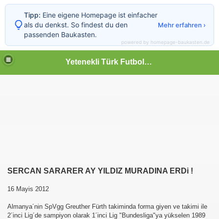
Tipp:
Eine eigene Homepage ist einfacher
als du denkst. So findest du den
Mehr erfahren ›
passenden Baukasten.
powered by homepage-baukasten.de
Yetenekli Türk Futbolcular
SERCAN SARARER AY YILDIZ MURADINA ERDi !
16 Mayis 2012
Almanya´nin SpVgg Greuther Fürth takiminda forma giyen ve takimi ile
2´inci Lig´de sampiyon olarak 1´inci Lig "Bundesliga"ya yükselen 1989