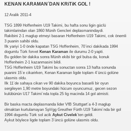
KENAN KARAMAN´DAN KRiTiK GOL !
12 Aralik 2011-4
TSG 1899 Hoffenheim U19 Takimi, bu hafta sonu ligin güclü
takimlarindan olan 1860 Münih Gencleri deplasmanindaydi.
Rakibini 2-1 maglup etmeyi basaran Hoffenheim U19 Takimi, cok önemli
3 puanin sahibi oldu.
Ilk yariyi 1-0 önde kapatan TSG Hoffenheim, 70´inci dakikada 1994
dogumlu Türk forvet
Kenan Karaman
ile durumu 2-0 yapti.
Bu golden bir dakika sonra Münih ekibi bir gol bulsa da, konuk
Hoffenheim 2-1 kazanmasini bildi.
TSG Hoffenheim U19 Takimi bu sonuctan sonra 13 hafta sonunda
puanini 15´e cikarirken, Kenan Karaman ligde toplam 4´üncü golüne
ulasmis oldu.
Ilk 11´de sahaya cikan ve 90 dakika boyunca basarili bir oyun
sergileyen 1,90 metre boyundaki hücum oyuncumuz, gecen sezon
kulübünün U17 Takimi´nda topla 25 lig macinda 14 gol atmisti.
Bir baska macta deplasmanda lider VfB Stuttgart´a 4-3 maglup
olmaktan kurtulamayan SpVgg Greuther Fürth U19 Takimi´nda bir gol
1994 dogumlu Türk sol acik
Aykut Civelek
´ten geldi.
Aykut böylece ligde toplam 3´üncü golüne ulasmis oldu.