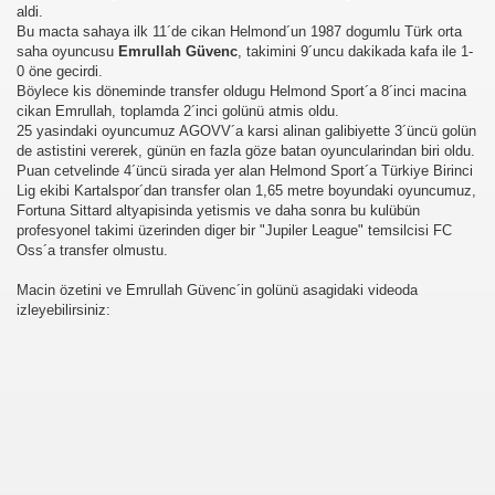
aldi.
Bu macta sahaya ilk 11´de cikan Helmond´un 1987 dogumlu Türk orta
saha oyuncusu
Emrullah Güvenc
, takimini 9´uncu dakikada kafa ile 1-
0 öne gecirdi.
Böylece kis döneminde transfer oldugu Helmond Sport´a 8´inci macina
cikan Emrullah, toplamda 2´inci golünü atmis oldu.
25 yasindaki oyuncumuz AGOVV´a karsi alinan galibiyette 3´üncü golün
de astistini vererek, günün en fazla göze batan oyuncularindan biri oldu.
Puan cetvelinde 4´üncü sirada yer alan Helmond Sport´a Türkiye Birinci
Lig ekibi Kartalspor´dan transfer olan 1,65 metre boyundaki oyuncumuz,
Fortuna Sittard altyapisinda yetismis ve daha sonra bu kulübün
profesyonel takimi üzerinden diger bir "Jupiler League" temsilcisi FC
Oss´a transfer olmustu.
Macin özetini ve Emrullah Güvenc´in golünü asagidaki videoda
izleyebilirsiniz: