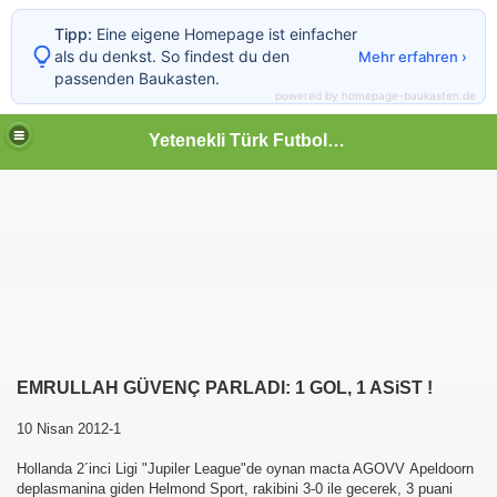
Tipp:
Eine eigene Homepage ist einfacher
als du denkst. So findest du den
Mehr erfahren ›
passenden Baukasten.
powered by homepage-baukasten.de
Yetenekli Türk Futbolcular
EMRULLAH GÜVENÇ PARLADI: 1 GOL, 1 ASiST !
10 Nisan 2012-1
Hollanda 2´inci Ligi "Jupiler League"de oynan macta AGOVV Apeldoorn
deplasmanina giden Helmond Sport, rakibini 3-0 ile gecerek, 3 puani