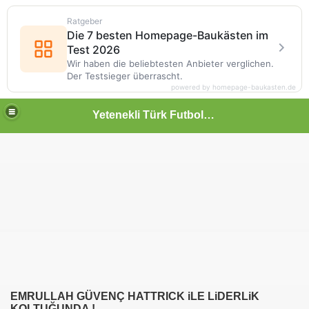
Ratgeber
Die 7 besten Homepage-Baukästen im
Test 2026
Wir haben die beliebtesten Anbieter verglichen.
Der Testsieger überrascht.
powered by homepage-baukasten.de
Yetenekli Türk Futbolcular
EMRULLAH GÜVENÇ HATTRICK iLE LiDERLiK
KOLTUĞUNDA !