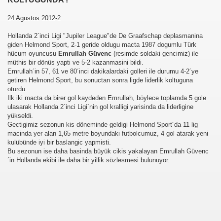
24 Agustos 2012-2
Hollanda 2´inci Ligi "Jupiler League"de De Graafschap deplasmanina
giden Helmond Sport, 2-1 geride oldugu macta 1987 dogumlu Türk
hücum oyuncusu
Emrullah Güvenc
(resimde soldaki gencimiz) ile
müthis bir dönüs yapti ve 5-2 kazanmasini bildi.
Emrullah´in 57, 61 ve 80´inci dakikalardaki golleri ile durumu 4-2´ye
getiren Helmond Sport, bu sonuctan sonra ligde liderlik koltuguna
oturdu.
Ilk iki macta da birer gol kaydeden Emrullah, böylece toplamda 5 gole
ulasarak Hollanda 2´inci Ligi´nin gol kralligi yarisinda da liderligine
yükseldi.
Gectigimiz sezonun kis döneminde geldigi Helmond Sport´da 11 lig
macinda yer alan 1,65 metre boyundaki futbolcumuz, 4 gol atarak yeni
kulübünde iyi bir baslangic yapmisti.
Bu sezonun ise daha basinda büyük cikis yakalayan Emrullah Güvenc
´in Hollanda ekibi ile daha bir yillik sözlesmesi bulunuyor.