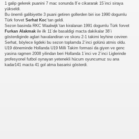
1 galip gelerek puanini 7 mac sonunda 8´e cikararak 15´inci siraya
yükseldi.
Bu önemli galibiyette 3 puani getiren gollerden biri ise 1990 dogumlu
Türk forvet
Serhat Koc
´tan geldi.
Sezon basinda RKC Waalwijk´tan kiralanan 1991 dogumlu Türk forvet
Furkan Alakmak
ile ilk 11´de basaldigi macta dakikalar 38´i
gösterdiginde aglari havalandiran ve skoru 2-1 takimi leyhine ceviren
Serhat, böylece ligdeki bu sezon toplamda 2´inci golünü atmis oldu.
U19 döneminde Hollanda U19 Milli Takim formasi da giyen ve genc
yasina ragmen 2008 yilindan beri Hollanda 1´inci ve 2´inci Liglerinde
profesyonel futbol oynayan yetenekli hücum oyuncumuz su ana
kadar141 macta 41 gol atma basarisi gösterdi.