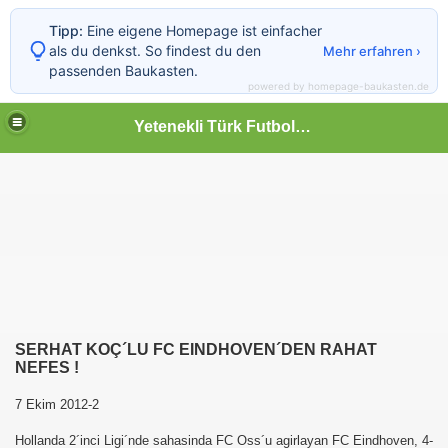
Tipp:
Eine eigene Homepage ist einfacher
als du denkst. So findest du den
Mehr erfahren ›
passenden Baukasten.
powered by homepage-baukasten.de
Yetenekli Türk Futbolcular
SERHAT KOÇ´LU FC EINDHOVEN´DEN RAHAT
NEFES !
7 Ekim 2012-2
Hollanda 2´inci Ligi´nde sahasinda FC Oss´u agirlayan FC Eindhoven, 4-