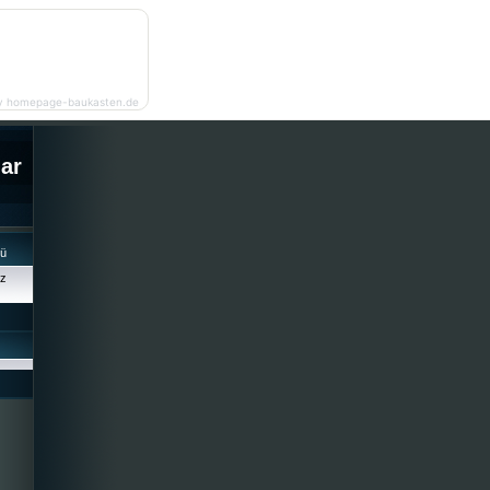
y homepage-baukasten.de
lar
cü
iz