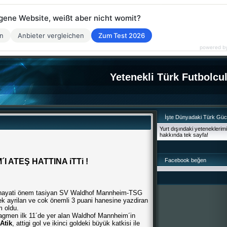
eigene Website, weißt aber nicht womit?
en
Anbieter vergleichen
Zum Test 2026
powered b
Yetenekli Türk Futbolcu
İşte Dünyadaki Türk Gü
Yurt dışındaki yeteneklerim
hakkında tek sayfa!
I ATEŞ HATTINA iTTi !
Facebook beğen
a hayati önem tasiyan SV Waldhof Mannheim-TSG
 ayrilan ve cok önemli 3 puani hanesine yazdiran
m oldu.
gmen ilk 11´de yer alan Waldhof Mannheim´in
Atik
, attigi gol ve ikinci goldeki büyük katkisi ile