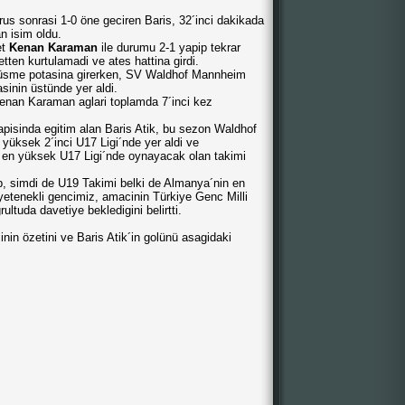
urus sonrasi 1-0 öne geciren Baris, 32´inci dakikada
n isim oldu.
et
Kenan Karaman
ile durumu 2-1 yapip tekrar
en kurtulamadi ve ates hattina girdi.
m düsme potasina girerken, SV Waldhof Mannheim
inin üstünde yer aldi.
 Kenan Karaman aglari toplamda 7´inci kez
pisinda egitim alan Baris Atik, bu sezon Waldhof
üksek 2´inci U17 Ligi´nde yer aldi ve
 en yüksek U17 Ligi´nde oynayacak olan takimi
p, simdi de U19 Takimi belki de Almanya´nin en
etenekli gencimiz, amacinin Türkiye Genc Milli
ltuda davetiye bekledigini belirtti.
 özetini ve Baris Atik´in golünü asagidaki