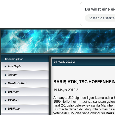
Du willst eine 
Kostenlos start
Konu başlıkları
19 Mayis 2012-2
Ana Sayfa
İletişim
BARIŞ ATiK, TSG HOFFENHEIM´
Misafir Defteri
19 Mayis 2012-2
1987liler
Almanya U19 Ligi´nde ligde kalma adin
1988liler
1899 Hoffenheim macinda sahadan gülerek
taraf 2-1 galip gelerek ev sahibi Mannhei
1989lular
Bu macta daha 1995 dogumlu olmasina ra
yetenekli Türk orta saha oyuncusu
Baris 