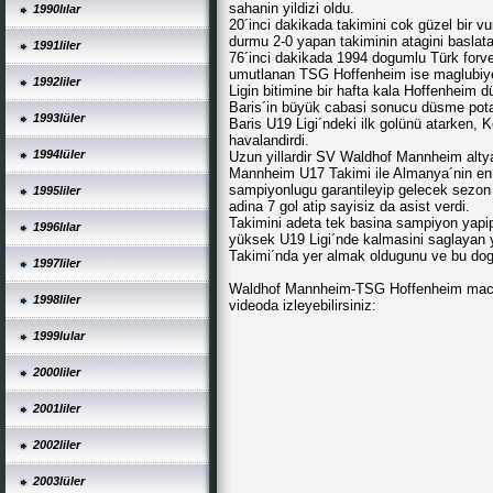
sahanin yildizi oldu.
1990lılar
20´inci dakikada takimini cok güzel bir v
durmu 2-0 yapan takiminin atagini baslata
1991liler
76´inci dakikada 1994 dogumlu Türk forv
umutlanan TSG Hoffenheim ise maglubiyett
1992liler
Ligin bitimine bir hafta kala Hoffenhei
Baris´in büyük cabasi sonucu düsme potas
1993lüler
Baris U19 Ligi´ndeki ilk golünü atarken,
havalandirdi.
1994lüler
Uzun yillardir SV Waldhof Mannheim altya
Mannheim U17 Takimi ile Almanya´nin en y
sampiyonlugu garantileyip gelecek sezon
1995liler
adina 7 gol atip sayisiz da asist verdi.
Takimini adeta tek basina sampiyon yapi
1996lılar
yüksek U19 Ligi´nde kalmasini saglayan y
Takimi´nda yer almak oldugunu ve bu dogru
1997liler
Waldhof Mannheim-TSG Hoffenheim macinin
1998liler
videoda izleyebilirsiniz:
1999lular
2000liler
2001liler
2002liler
2003lüler