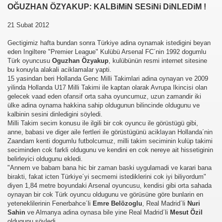
OĞUZHAN ÖZYAKUP: KALBiMiN SESiNi DiNLEDiM !
21 Subat 2012
Gectigimiz hafta bundan sonra Türkiye adina oynamak istedigini beyan
eden Ingiltere "Premier League" Kulübü Arsenal FC´nin 1992 dogumlu
Türk oyuncusu
Oguzhan Özyakup
, kulübünün resmi internet sitesine
bu konuyla alakali aciklamalar yapti.
15 yasindan beri Hollanda Genc Milli Takimlari adina oynayan ve 2009
yilinda Hollanda U17 Milli Takimi ile kaptan olarak Avrupa Ikincisi olan
gelecek vaad eden ofansif orta saha oyuncumuz, uzun zamandir iki
ülke adina oynama hakkina sahip oldugunun bilincinde oldugunu ve
kalbinin sesini dinledigini söyledi.
Milli Takim secim konusu ile ilgili bir cok oyuncu ile görüstügü gibi,
anne, babasi ve diger aile fertleri ile görüstügünü aciklayan Hollanda´nin
Zaandam kenti dogumlu futbolcumuz, milli takim seciminin kulüp takimi
seciminden cok farkli oldugunu ve kendini en cok nereye ait hissetiginin
belirleyici oldugunu ekledi.
"Annem ve babam bana hic bir zaman baski uygulamadi ve karari bana
birakti, fakat icten Türkiye´yi secmemi istediklerini cok iyi biliyordum"
diyen 1,84 metre boyundaki Arsenal oyuncusu, kendisi gibi orta sahada
oynayan bir cok Türk oyuncu oldugunu ve görüsüne göre bunlarin en
yeteneklilerinin Fenerbahce´li
Emre Belözoglu
, Real Madrid´li
Nuri
Sahin
ve Almanya adina oynasa bile yine Real Madrid´li
Mesut Özil
oldugunu söyledi.