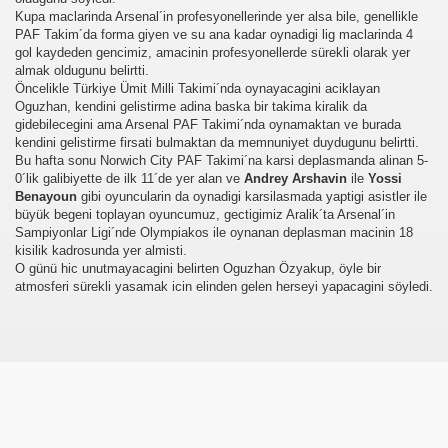
Kupa maclarinda Arsenal´in profesyonellerinde yer alsa bile, genellikle
PAF Takim´da forma giyen ve su ana kadar oynadigi lig maclarinda 4
gol kaydeden gencimiz, amacinin profesyonellerde sürekli olarak yer
almak oldugunu belirtti.
Öncelikle Türkiye Ümit Milli Takimi´nda oynayacagini aciklayan
Oguzhan, kendini gelistirme adina baska bir takima kiralik da
gidebilecegini ama Arsenal PAF Takimi´nda oynamaktan ve burada
kendini gelistirme firsati bulmaktan da memnuniyet duydugunu belirtti.
Bu hafta sonu Norwich City PAF Takimi´na karsi deplasmanda alinan 5-
0´lik galibiyette de ilk 11´de yer alan ve
Andrey Arshavin
ile
Yossi
Benayoun
gibi oyuncularin da oynadigi karsilasmada yaptigi asistler ile
büyük begeni toplayan oyuncumuz, gectigimiz Aralik´ta Arsenal´in
Sampiyonlar Ligi´nde Olympiakos ile oynanan deplasman macinin 18
kisilik kadrosunda yer almisti.
üşünceleriniz
O günü hic unutmayacagini belirten Oguzhan Özyakup, öyle bir
atmosferi sürekli yasamak icin elinden gelen herseyi yapacagini söyledi.
kim?
er arası Gol Krallığı
er arası Gol Krallığı
er arası Gol Krallığı