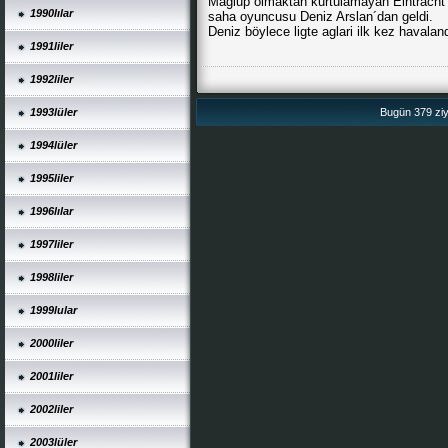
Maglup olmaktan kurtulamayan Eintracht N
1990lılar
saha oyuncusu Deniz Arslan´dan geldi.
Deniz böylece ligte aglari ilk kez havalan
1991liler
1992liler
1993lüler
Bugün 379 ziya
1994lüler
1995liler
1996lılar
1997liler
1998liler
1999lular
2000liler
2001liler
2002liler
2003lüler