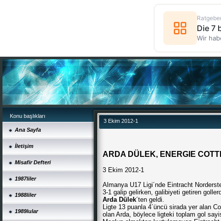
Ratgebe
Die 7
Wir hab
Konu başlıkları
3 Ekim 2012-1
Ana Sayfa
İletişim
ARDA DÜLEK, ENERGIE COTTB
Misafir Defteri
3 Ekim 2012-1
1987liler
Almanya U17 Ligi´nde Eintracht Norderst
3-1 galip gelirken, galibiyeti getiren gol
1988liler
Arda Dülek
´ten geldi.
Ligte 13 puanla 4´üncü sirada yer alan Cot
1989lular
olan Arda, böylece ligteki toplam gol sayis