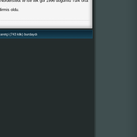
orderstedt´te ise tek gol 1996 dogumlu Türk orta
dirmis oldu.
retçi (743 klik) burdaydı