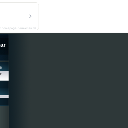
y homepage-baukasten.de
lar
cü
iz