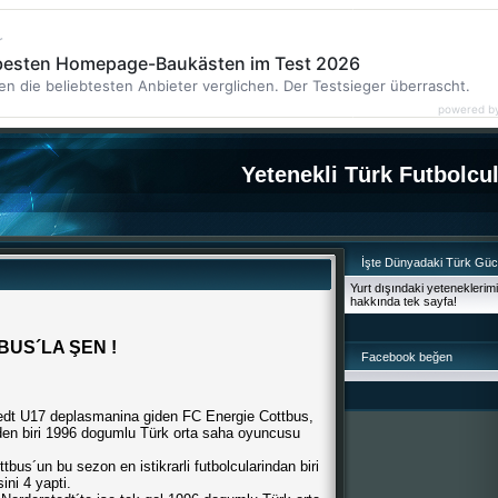
r
 besten Homepage-Baukästen im Test 2026
en die beliebtesten Anbieter verglichen. Der Testsieger überrascht.
powered b
Yetenekli Türk Futbolcu
İşte Dünyadaki Türk Gü
Yurt dışındaki yeteneklerim
hakkında tek sayfa!
US´LA ŞEN !
Facebook beğen
edt U17 deplasmanina giden FC Energie Cottbus,
lerden biri 1996 dogumlu Türk orta saha oyuncusu
tbus´un bu sezon en istikrarli futbolcularindan biri
ini 4 yapti.