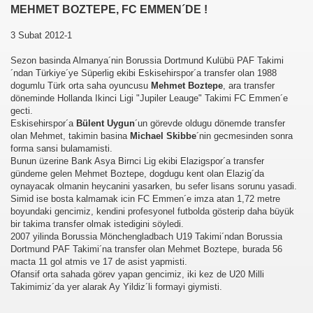
MEHMET BOZTEPE, FC EMMEN´DE !
3 Subat 2012-1
Sezon basinda Almanya´nin Borussia Dortmund Kulübü PAF Takimi
´ndan Türkiye´ye Süperlig ekibi Eskisehirspor´a transfer olan 1988
dogumlu Türk orta saha oyuncusu
Mehmet Boztepe
, ara transfer
döneminde Hollanda Ikinci Ligi "Jupiler Leauge" Takimi FC Emmen´e
gecti.
Eskisehirspor´a
Bülent Uygun
´un görevde oldugu dönemde transfer
olan Mehmet, takimin basina
Michael Skibbe
´nin gecmesinden sonra
forma sansi bulamamisti.
Bunun üzerine Bank Asya Birnci Lig ekibi Elazigspor´a transfer
gündeme gelen Mehmet Boztepe, dogdugu kent olan Elazig´da
oynayacak olmanin heycanini yasarken, bu sefer lisans sorunu yasadi.
Simid ise bosta kalmamak icin FC Emmen´e imza atan 1,72 metre
boyundaki gencimiz, kendini profesyonel futbolda gösterip daha büyük
bir takima transfer olmak istedigini söyledi.
2007 yilinda Borussia Mönchengladbach U19 Takimi´ndan Borussia
Dortmund PAF Takimi´na transfer olan Mehmet Boztepe, burada 56
macta 11 gol atmis ve 17 de asist yapmisti.
Ofansif orta sahada görev yapan gencimiz, iki kez de U20 Milli
Takimimiz´da yer alarak Ay Yildiz´li formayi giymisti.