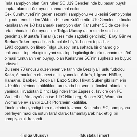
´nda sampiyon olan Karslruher SC U19 Gencleri´nde bu basari büyük
capta takimin Türk oyuncularina mal edildi.
Cek Cumhuriyeti´nin gecen sezonki sampiyonu ve ülkesini Sampiyonlar
Ligi´nde temsil eden Viktoria Pilesen Kulübü´nün U19 Gencleri ile finalde
karsilasan ve 1-0 kazanarak sampiyon olan Karlsurher SC´de özellikle
orta sahadaki Türk oyuncular
Tolga Ulusoy
(alt resimde soldaki
gencimiz),
Mustafa Timar
(alt resimde sagdaki gencimiz),
Eray Gür
ve
Serkan Toker
, oynadiklari futbol ile büyük begeni topladilar.
1993 dogumlu ön libero Tolga Ulusoy, orta sahada bir dinamo gibi
calismasi, top tekniginin yani sira top dagiticiligi ile orta sahanin rejisörü
olmasi turnuvanin en büyügü olan Karlsruher SC´nin süphesiz en büyük
artisiydi.
Bu sene 73´üncüsü düzenlenen ve tarihinde Brezilya´li ünlü futbolcu
Kaka
, Almanlar´in efsanevi milli oyunculari
Allofs
,
Illgner
,
Häßler
,
Hamann
,
Babbel
, Belcika´li
Enzo Scifo
, Hirvat
Suker
gibi isimlerin
U19 dönemlerinde katildiklari turnuvada bu sene iki finalist takimlarin
yaninda Hirvatistan Birinci Ligi´nden Inter Zapresic, Isvicre´den FC
Winterthur, Almanya´dan ise 1.FC Nürnberg, Bonner SC, Wormatia
Worms ve ev sahibi 1.CfR Pforzheim katildilar.
Finale kada oynadigi tüm maclarini kazanan Karlsruher SC, sampiyonu
belirleyen maci da üstün taraf olarak tamamlayarak hak ettigi bir
sampiyonluk kazandi.
(Tolga Ulusoy) (Mustafa Timar)