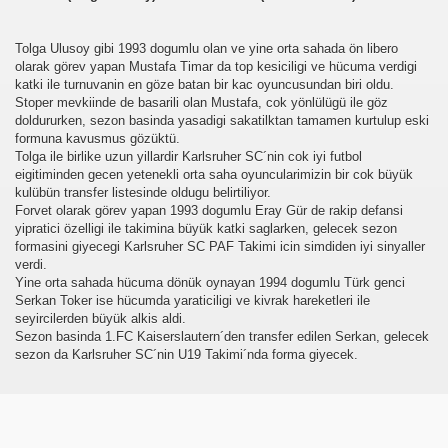
Tolga Ulusoy gibi 1993 dogumlu olan ve yine orta sahada ön libero
olarak görev yapan Mustafa Timar da top kesiciligi ve hücuma verdigi
katki ile turnuvanin en göze batan bir kac oyuncusundan biri oldu.
Stoper mevkiinde de basarili olan Mustafa, cok yönlülügü ile göz
doldururken, sezon basinda yasadigi sakatilktan tamamen kurtulup eski
formuna kavusmus gözüktü.
Tolga ile birlike uzun yillardir Karlsruher SC´nin cok iyi futbol
eigitiminden gecen yetenekli orta saha oyuncularimizin bir cok büyük
kulübün transfer listesinde oldugu belirtiliyor.
üşünceleriniz
Forvet olarak görev yapan 1993 dogumlu Eray Gür de rakip defansi
yipratici özelligi ile takimina büyük katki saglarken, gelecek sezon
kim?
formasini giyecegi Karlsruher SC PAF Takimi icin simdiden iyi sinyaller
verdi.
Yine orta sahada hücuma dönük oynayan 1994 dogumlu Türk genci
er arası Gol Krallığı
Serkan Toker ise hücumda yaraticiligi ve kivrak hareketleri ile
seyircilerden büyük alkis aldi.
er arası Gol Krallığı
Sezon basinda 1.FC Kaiserslautern´den transfer edilen Serkan, gelecek
sezon da Karlsruher SC´nin U19 Takimi´nda forma giyecek.
er arası Gol Krallığı
er arası Gol Krallığı