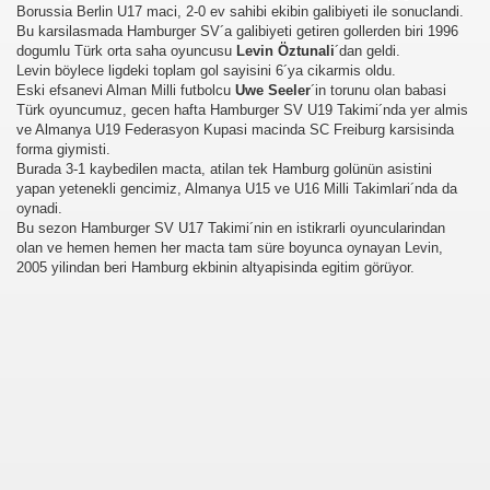
Borussia Berlin U17 maci, 2-0 ev sahibi ekibin galibiyeti ile sonuclandi.
Bu karsilasmada Hamburger SV´a galibiyeti getiren gollerden biri 1996
dogumlu Türk orta saha oyuncusu
Levin Öztunali
´dan geldi.
Levin böylece ligdeki toplam gol sayisini 6´ya cikarmis oldu.
Eski efsanevi Alman Milli futbolcu
Uwe Seeler
´in torunu olan babasi
Türk oyuncumuz, gecen hafta Hamburger SV U19 Takimi´nda yer almis
ve Almanya U19 Federasyon Kupasi macinda SC Freiburg karsisinda
forma giymisti.
Burada 3-1 kaybedilen macta, atilan tek Hamburg golünün asistini
yapan yetenekli gencimiz, Almanya U15 ve U16 Milli Takimlari´nda da
oynadi.
Bu sezon Hamburger SV U17 Takimi´nin en istikrarli oyuncularindan
olan ve hemen hemen her macta tam süre boyunca oynayan Levin,
2005 yilindan beri Hamburg ekbinin altyapisinda egitim görüyor.